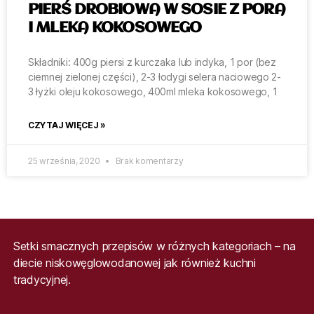
PIERŚ DROBIOWA W SOSIE Z PORA
I MLEKA KOKOSOWEGO
Składniki: 400g piersi z kurczaka lub indyka, 1 por (bez
ciemnej zielonej części), 2-3 łodygi selera naciowego 2-
3 łyżki oleju kokosowego, 400ml mleka kokosowego, 1
CZYTAJ WIĘCEJ »
25 września, 2020
Brak komentarzy
Setki smacznych przepisów w różnych kategoriach – na
diecie niskowęglowodanowej jak również kuchni
tradycyjnej.