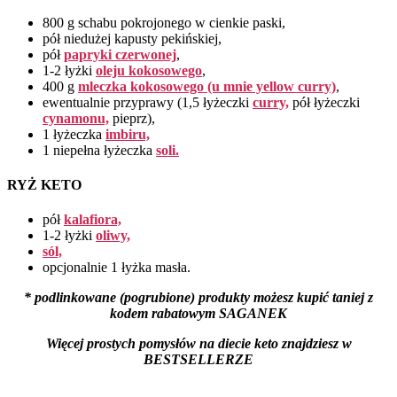
800 g schabu pokrojonego w cienkie paski,
pół niedużej kapusty pekińskiej,
pół
papryki czerwonej
,
1-2 łyżki
oleju kokosowego
,
400 g
mleczka kokosowego (u mnie yellow curry)
,
ewentualnie przyprawy (1,5 łyżeczki
curry,
pół łyżeczki
cynamonu,
pieprz),
1 łyżeczka
imbiru,
1 niepełna łyżeczka
soli.
RYŻ KETO
pół
kalafiora,
1-2 łyżki
oliwy,
sól,
opcjonalnie 1 łyżka masła.
* podlinkowane (pogrubione) produkty możesz kupić taniej z
kodem rabatowym SAGANEK
Więcej prostych pomysłów na diecie keto znajdziesz
w
BESTSELLERZE