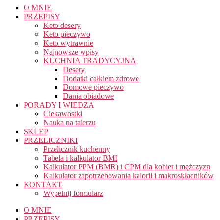
O MNIE
PRZEPISY
Keto desery
Keto pieczywo
Keto wytrawnie
Najnowsze wpisy
KUCHNIA TRADYCYJNA
Desery
Dodatki całkiem zdrowe
Domowe pieczywo
Dania obiadowe
PORADY I WIEDZA
Ciekawostki
Nauka na talerzu
SKLEP
PRZELICZNIKI
Przelicznik kuchenny
Tabela i kalkulator BMI
Kalkulator PPM (BMR) i CPM dla kobiet i mężczyzn
Kalkulator zapotrzebowania kalorii i makroskładników
KONTAKT
Wypełnij formularz
O MNIE
PRZEPISY