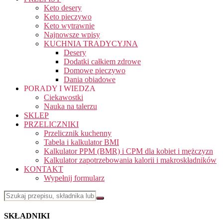
Keto desery
Keto pieczywo
Keto wytrawnie
Najnowsze wpisy
KUCHNIA TRADYCYJNA
Desery
Dodatki całkiem zdrowe
Domowe pieczywo
Dania obiadowe
PORADY I WIEDZA
Ciekawostki
Nauka na talerzu
SKLEP
PRZELICZNIKI
Przelicznik kuchenny
Tabela i kalkulator BMI
Kalkulator PPM (BMR) i CPM dla kobiet i mężczyzn
Kalkulator zapotrzebowania kalorii i makroskładników
KONTAKT
Wypełnij formularz
SKŁADNIKI