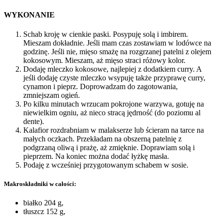
WYKONANIE
Schab kroję w cienkie paski. Posypuję solą i imbirem.
Mieszam dokładnie. Jeśli mam czas zostawiam w lodówce na
godzinę. Jeśli nie, mięso smażę na rozgrzanej patelni z olejem
kokosowym. Mieszam, aż mięso straci różowy kolor.
Dodaję mleczko kokosowe, najlepiej z dodatkiem curry. A
jeśli dodaję czyste mleczko wsypuję także przyprawę curry,
cynamon i pieprz. Doprowadzam do zagotowania,
zmniejszam ogień.
Po kilku minutach wrzucam pokrojone warzywa, gotuję na
niewielkim ogniu, aż nieco stracą jędrność (do poziomu al
dente).
Kalafior rozdrabniam w malakserze lub ścieram na tarce na
małych oczkach. Przekładam na obszerną patelnię z
podgrzaną oliwą i prażę, aż zmięknie. Doprawiam solą i
pieprzem. Na koniec można dodać łyżkę masła.
Podaję z wcześniej przygotowanym schabem w sosie.
Makroskładniki w całości:
białko 204 g,
tłuszcz 152 g,