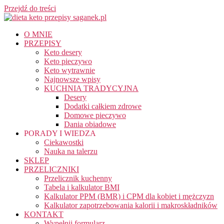
Przejdź do treści
O MNIE
PRZEPISY
Keto desery
Keto pieczywo
Keto wytrawnie
Najnowsze wpisy
KUCHNIA TRADYCYJNA
Desery
Dodatki całkiem zdrowe
Domowe pieczywo
Dania obiadowe
PORADY I WIEDZA
Ciekawostki
Nauka na talerzu
SKLEP
PRZELICZNIKI
Przelicznik kuchenny
Tabela i kalkulator BMI
Kalkulator PPM (BMR) i CPM dla kobiet i mężczyzn
Kalkulator zapotrzebowania kalorii i makroskładników
KONTAKT
Wypełnij formularz