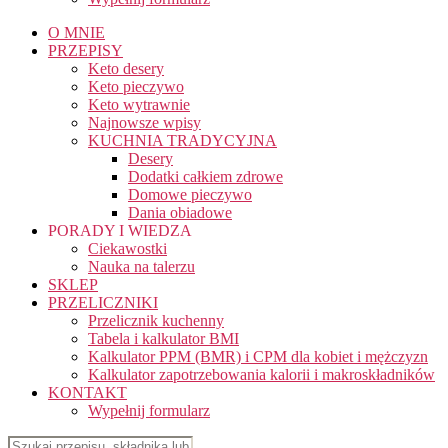
O MNIE
PRZEPISY
Keto desery
Keto pieczywo
Keto wytrawnie
Najnowsze wpisy
KUCHNIA TRADYCYJNA
Desery
Dodatki całkiem zdrowe
Domowe pieczywo
Dania obiadowe
PORADY I WIEDZA
Ciekawostki
Nauka na talerzu
SKLEP
PRZELICZNIKI
Przelicznik kuchenny
Tabela i kalkulator BMI
Kalkulator PPM (BMR) i CPM dla kobiet i mężczyzn
Kalkulator zapotrzebowania kalorii i makroskładników
KONTAKT
Wypełnij formularz