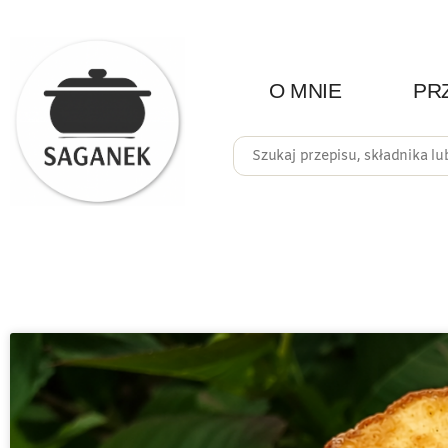
O MNIE
PR