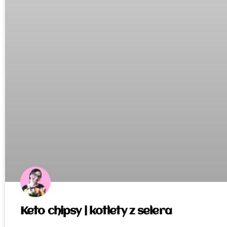
Keto chipsy | kotlety z selera