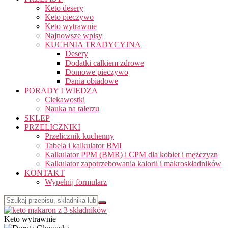
Keto desery
Keto pieczywo
Keto wytrawnie
Najnowsze wpisy
KUCHNIA TRADYCYJNA
Desery
Dodatki całkiem zdrowe
Domowe pieczywo
Dania obiadowe
PORADY I WIEDZA
Ciekawostki
Nauka na talerzu
SKLEP
PRZELICZNIKI
Przelicznik kuchenny
Tabela i kalkulator BMI
Kalkulator PPM (BMR) i CPM dla kobiet i mężczyzn
Kalkulator zapotrzebowania kalorii i makroskładników
KONTAKT
Wypełnij formularz
Keto wytrawnie