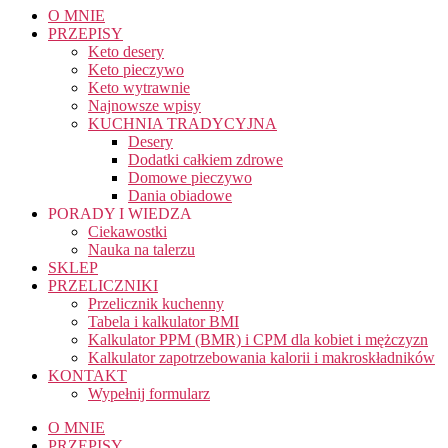
O MNIE
PRZEPISY
Keto desery
Keto pieczywo
Keto wytrawnie
Najnowsze wpisy
KUCHNIA TRADYCYJNA
Desery
Dodatki całkiem zdrowe
Domowe pieczywo
Dania obiadowe
PORADY I WIEDZA
Ciekawostki
Nauka na talerzu
SKLEP
PRZELICZNIKI
Przelicznik kuchenny
Tabela i kalkulator BMI
Kalkulator PPM (BMR) i CPM dla kobiet i mężczyzn
Kalkulator zapotrzebowania kalorii i makroskładników
KONTAKT
Wypełnij formularz
O MNIE
PRZEPISY