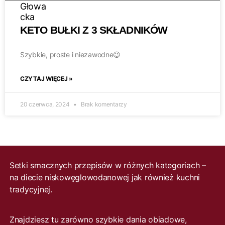
KETO BUŁKI Z 3 SKŁADNIKÓW
Szybkie, proste i niezawodne😉
CZYTAJ WIĘCEJ »
20 czerwca, 2024
Brak komentarzy
Setki smacznych przepisów w różnych kategoriach –
na diecie niskowęglowodanowej jak również kuchni
tradycyjnej.
Znajdziesz tu zarówno szybkie dania obiadowe,