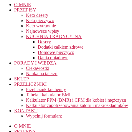
O MNIE
PRZEPISY
Keto desery
Keto pieczywo
Keto wytrawnie
Najnowsze wpisy
KUCHNIA TRADYCYJNA
Desery
Dodatki całkiem zdrowe
Domowe pieczywo
Dania obiadowe
PORADY I WIEDZA
Ciekawostki
Nauka na talerzu
SKLEP
PRZELICZNIKI
Przelicznik kuchenny
Tabela i kalkulator BMI
Kalkulator PPM (BMR) i CPM dla kobiet i mężczyzn
Kalkulator zapotrzebowania kalorii i makroskładników
KONTAKT
Wypełnij formularz
O MNIE
PRZEPISY