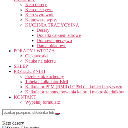
Keto desery
Keto pieczywo
Keto wytrawnie
Najnowsze wpisy
KUCHNIA TRADYCYJNA
Desery
Dodatki całkiem zdrowe
Domowe pieczywo
Dania obiadowe
PORADY I WIEDZA
Ciekawostki
Nauka na talerzu
SKLEP
PRZELICZNIKI
Przelicznik kuchenny
Tabela i kalkulator BMI
Kalkulator PPM (BMR) i CPM dla kobiet i mężczyzn
Kalkulator zapotrzebowania kalorii i makroskładników
KONTAKT
Wypełnij formularz
Keto desery