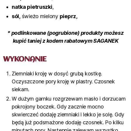
natka pietruszki
,
sól,
świeżo mielony
pieprz,
* podlinkowane (pogrubione) produkty możesz
kupić taniej z kodem rabatowym SAGANEK
WYKONANIE
Ziemniaki kroję w dosyć grubą kostkę.
Oczyszczone pory kroję w plastry. Czosnek
siekam.
W dużym garnku rozgrzewam masło i dorzucam
pokrojony boczek. Gdy zacznie mocno
skwierczeć dodaję ziemniaki i lekko je solę. Gdy
będą już podsmażone dodaję czosnek. Po kilku
minutach pory. Następnie zalewam wszystko