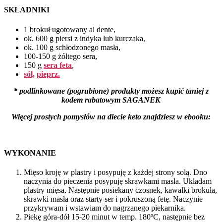
SKŁADNIKI
1 brokuł ugotowany al dente,
ok. 600 g piersi z indyka lub kurczaka,
ok. 100 g schłodzonego masła,
100-150 g żółtego sera,
150 g
sera feta
,
sól,
pieprz.
* podlinkowane (pogrubione) produkty możesz kupić taniej z
kodem rabatowym SAGANEK
Więcej prostych pomysłów na diecie keto znajdziesz w ebooku:
WYKONANIE
Mięso kroję w plastry i posypuję z każdej strony solą. Dno
naczynia do pieczenia posypuję skrawkami masła. Układam
plastry mięsa. Następnie posiekany czosnek, kawałki brokuła,
skrawki masła oraz starty ser i pokruszoną fetę. Naczynie
przykrywam i wstawiam do nagrzanego piekarnika.
Piekę góra-dół 15-20 minut w temp. 180ºC, następnie bez