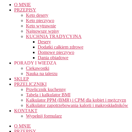
O MNIE
PRZEPISY
Keto desery
Keto pieczywo
Keto wytrawnie
Najnowsze wpisy
KUCHNIA TRADYCYJNA
Desery
Dodatki całkiem zdrowe
Domowe pieczywo
Dania obiadowe
PORADY I WIEDZA
Ciekawostki
Nauka na talerzu
SKLEP
PRZELICZNIKI
Przelicznik kuchenny
Tabela i kalkulator BMI
Kalkulator PPM (BMR) i CPM dla kobiet i mężczyzn
Kalkulator zapotrzebowania kalorii i makroskładników
KONTAKT
Wypełnij formularz
O MNIE
PRZEPISY