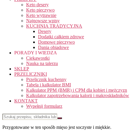
Keto desery
Keto pieczywo
Keto wytrawnie
Najnowsze wpisy
KUCHNIA TRADYCYJNA
Desery
Dodatki całkiem zdrowe
Domowe pieczywo
Dania obiadowe
PORADY I WIEDZA
Ciekawostki
Nauka na talerzu
SKLEP
PRZELICZNIKI
Przelicznik kuchenny
Tabela i kalkulator BMI
Kalkulator PPM (BMR) i CPM dla kobiet i mężczyzn
Kalkulator zapotrzebowania kalorii i makroskładników
KONTAKT
Wypełnij formularz
Przygotowane w ten sposób mięso jest soczyste i miękkie.