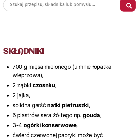
SKŁADNIKI
700 g mięsa mielonego (u mnie łopatka
wieprzowa),
2 ząbki
czosnku
,
2 jajka,
solidna garść
natki pietruszki
,
6 plastrów sera żółtego np.
gouda
,
3-4
ogórki konserwowe
,
ćwierć czerwonej papryki może być