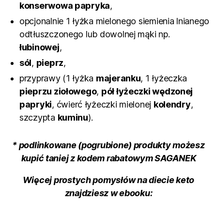
konserwowa papryka
,
opcjonalnie 1 łyżka mielonego siemienia lnianego
odtłuszczonego lub dowolnej mąki np.
łubinowej
,
sól
,
pieprz
,
przyprawy (1 łyżka
majeranku
, 1 łyżeczka
pieprzu ziołowego
,
pół łyżeczki wędzonej
papryki
, ćwierć łyżeczki mielonej
kolendry
,
szczypta
kuminu
).
* podlinkowane (pogrubione) produkty możesz
kupić taniej z kodem rabatowym SAGANEK
Więcej prostych pomysłów na diecie keto
znajdziesz w ebooku: