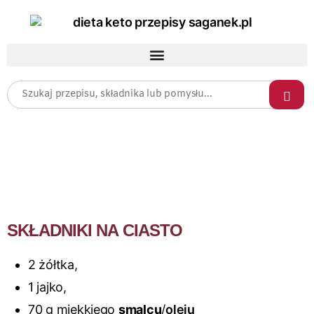
SKŁADNIKI NA CIASTO
2 żółtka,
1 jajko,
70 g miękkiego
smalcu
/
oleju