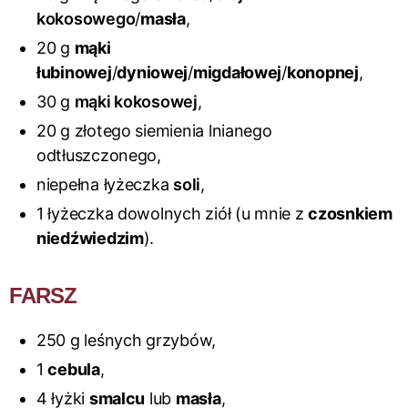
kokosowego
/
masła
,
20 g
mąki
łubinowej
/
dyniowej
/
migdałowej
/
konopnej
,
30 g
mąki kokosowej
,
20 g złotego siemienia lnianego
odtłuszczonego,
niepełna łyżeczka
soli
,
1 łyżeczka dowolnych ziół (u mnie z
czosnkiem
niedźwiedzim
).
FARSZ
250 g leśnych grzybów,
1
cebula
,
4 łyżki
smalcu
lub
masła
,