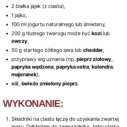
2 białka jajek (z ciasta),
1 jajko,
100 ml jogurtu naturalnego lub śmietany,
200 g tłustego twarogu może być
kozi
lub
owczy
,
50 g startego żółtego sera lub
cheddar
,
przyprawy wg uznania (np.
pieprz ziołowy
,
papryka wędzona
,
papryka ostra
,
kolendra
,
majeranek
),
sól
,
świeżo zmielony pieprz
.
WYKONANIE:
Składniki na ciasto łączę do uzyskania zwartej
masy. Odkładam do zamrażalnika, żeby ciasto