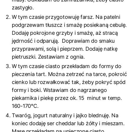
zastygło.
W tym czasie przygotowuję farsz. Na patelni
podgrzewam tłuszcz i smażę posiekaną cebulę.
Dodaję pokrojone grzyby i smażę, aż stracą
jędrność i odparują. Doprawiam do smaku
przyprawami, solą i pieprzem. Dodaję natkę
pietruszki. Zestawiam z ognia.
W tym czasie ciasto przekładam do formy do
pieczenia tart. Można zetrzeć na tarce, pokroić
cienko lub rozwałkować tak, żeby pokryć spód
formy i boki. Wstawiam do nagrzanego
piekarnika i piekę przez ok. 15 minut w temp.
160-170°C.
Twaróg, jogurt naturalny i jajko blednuję. Na
koniec dodaję ser cheddar lub żółty i mieszam.
Masę przekładam na upieczone ciasto.