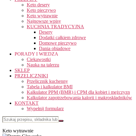
Keto desery
Keto pieczywo
Keto wytrawnie
Najnowsze wpisy
KUCHNIA TRADYCYJNA
Desery
Dodatki całkiem zdrowe
Domowe pieczywo
Dania obiadowe
PORADY I WIEDZA
Ciekawostki
Nauka na talerzu
SKLEP
PRZELICZNIKI
Przelicznik kuchenny
Tabela i kalkulator BMI
Kalkulator PPM (BMR) i CPM dla kobiet i mężczyzn
Kalkulator zapotrzebowania kalorii i makroskładników
KONTAKT
Wypełnij formularz
Keto wytrawnie