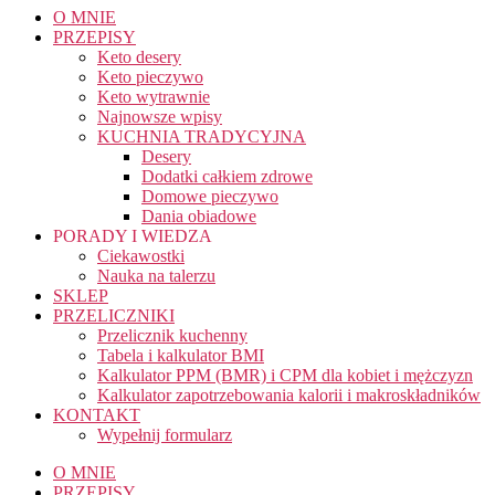
O MNIE
PRZEPISY
Keto desery
Keto pieczywo
Keto wytrawnie
Najnowsze wpisy
KUCHNIA TRADYCYJNA
Desery
Dodatki całkiem zdrowe
Domowe pieczywo
Dania obiadowe
PORADY I WIEDZA
Ciekawostki
Nauka na talerzu
SKLEP
PRZELICZNIKI
Przelicznik kuchenny
Tabela i kalkulator BMI
Kalkulator PPM (BMR) i CPM dla kobiet i mężczyzn
Kalkulator zapotrzebowania kalorii i makroskładników
KONTAKT
Wypełnij formularz
O MNIE
PRZEPISY