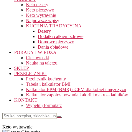
Keto desery
Keto pieczywo
Keto wytrawnie
Najnowsze wpisy
KUCHNIA TRADYCYJNA
Desery
Dodatki całkiem zdrowe
Domowe pieczywo
Dania obiadowe
PORADY I WIEDZA
Ciekawostki
Nauka na talerzu
SKLEP
PRZELICZNIKI
Przelicznik kuchenny
Tabela i kalkulator BMI
Kalkulator PPM (BMR) i CPM dla kobiet i mężczyzn
Kalkulator zapotrzebowania kalorii i makroskładników
KONTAKT
Wypełnij formularz
Keto wytrawnie