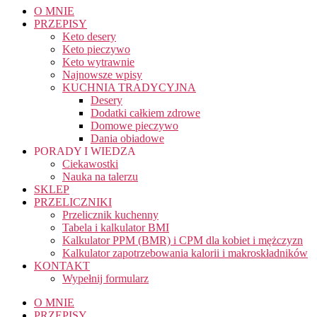
O MNIE
PRZEPISY
Keto desery
Keto pieczywo
Keto wytrawnie
Najnowsze wpisy
KUCHNIA TRADYCYJNA
Desery
Dodatki całkiem zdrowe
Domowe pieczywo
Dania obiadowe
PORADY I WIEDZA
Ciekawostki
Nauka na talerzu
SKLEP
PRZELICZNIKI
Przelicznik kuchenny
Tabela i kalkulator BMI
Kalkulator PPM (BMR) i CPM dla kobiet i mężczyzn
Kalkulator zapotrzebowania kalorii i makroskładników
KONTAKT
Wypełnij formularz
O MNIE
PRZEPISY