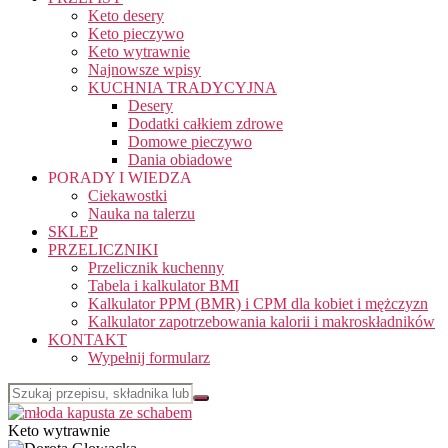
Keto desery
Keto pieczywo
Keto wytrawnie
Najnowsze wpisy
KUCHNIA TRADYCYJNA
Desery
Dodatki całkiem zdrowe
Domowe pieczywo
Dania obiadowe
PORADY I WIEDZA
Ciekawostki
Nauka na talerzu
SKLEP
PRZELICZNIKI
Przelicznik kuchenny
Tabela i kalkulator BMI
Kalkulator PPM (BMR) i CPM dla kobiet i mężczyzn
Kalkulator zapotrzebowania kalorii i makroskładników
KONTAKT
Wypełnij formularz
Keto wytrawnie