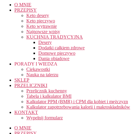
O MNIE
PRZEPISY
Keto desery
Keto pieczywo
Keto wytrawnie
Najnowsze wpisy
KUCHNIA TRADYCYJNA
Desery
Dodatki całkiem zdrowe
Domowe pieczywo
Dania obiadowe
PORADY I WIEDZA
Ciekawostki
Nauka na talerzu
SKLEP
PRZELICZNIKI
Przelicznik kuchenny
Tabela i kalkulator BMI
Kalkulator PPM (BMR) i CPM dla kobiet i mężczyzn
Kalkulator zapotrzebowania kalorii i makroskładników
KONTAKT
Wypełnij formularz
O MNIE
PRZEPISY