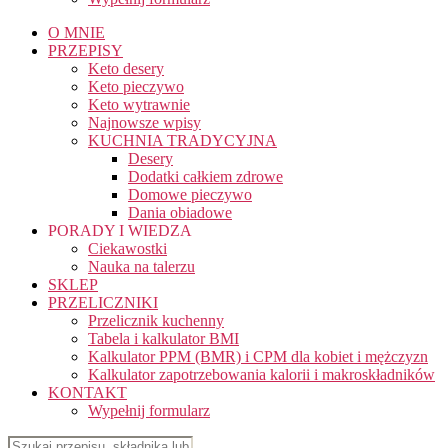
O MNIE
PRZEPISY
Keto desery
Keto pieczywo
Keto wytrawnie
Najnowsze wpisy
KUCHNIA TRADYCYJNA
Desery
Dodatki całkiem zdrowe
Domowe pieczywo
Dania obiadowe
PORADY I WIEDZA
Ciekawostki
Nauka na talerzu
SKLEP
PRZELICZNIKI
Przelicznik kuchenny
Tabela i kalkulator BMI
Kalkulator PPM (BMR) i CPM dla kobiet i mężczyzn
Kalkulator zapotrzebowania kalorii i makroskładników
KONTAKT
Wypełnij formularz