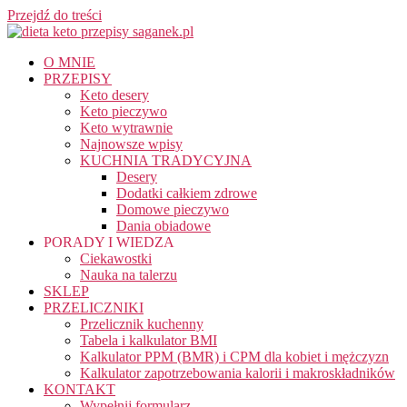
Przejdź do treści
O MNIE
PRZEPISY
Keto desery
Keto pieczywo
Keto wytrawnie
Najnowsze wpisy
KUCHNIA TRADYCYJNA
Desery
Dodatki całkiem zdrowe
Domowe pieczywo
Dania obiadowe
PORADY I WIEDZA
Ciekawostki
Nauka na talerzu
SKLEP
PRZELICZNIKI
Przelicznik kuchenny
Tabela i kalkulator BMI
Kalkulator PPM (BMR) i CPM dla kobiet i mężczyzn
Kalkulator zapotrzebowania kalorii i makroskładników
KONTAKT
Wypełnij formularz