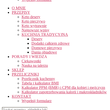
O MNIE
PRZEPISY
Keto desery
Keto pieczywo
Keto wytrawnie
Najnowsze wpisy
KUCHNIA TRADYCYJNA
Desery
Dodatki całkiem zdrowe
Domowe pieczywo
Dania obiadowe
PORADY I WIEDZA
Ciekawostki
Nauka na talerzu
SKLEP
PRZELICZNIKI
Przelicznik kuchenny
Tabela i kalkulator BMI
Kalkulator PPM (BMR) i CPM dla kobiet i mężczyzn
Kalkulator zapotrzebowania kalorii i makroskładników
KONTAKT
Wypełnij formularz