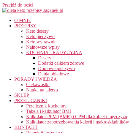
Przejdź do treści
O MNIE
PRZEPISY
Keto desery
Keto pieczywo
Keto wytrawnie
Najnowsze wpisy
KUCHNIA TRADYCYJNA
Desery
Dodatki całkiem zdrowe
Domowe pieczywo
Dania obiadowe
PORADY I WIEDZA
Ciekawostki
Nauka na talerzu
SKLEP
PRZELICZNIKI
Przelicznik kuchenny
Tabela i kalkulator BMI
Kalkulator PPM (BMR) i CPM dla kobiet i mężczyzn
Kalkulator zapotrzebowania kalorii i makroskładników
KONTAKT
Wypełnij formularz