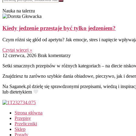
Nauka na talerzu
Kiedy jedzenie przestaje być tylko jedzeniem?
Czym różni się głód od apetytu? Jak emocje, stres i napięcie wpływają
Czytaj więcej »
12 czerwca, 2026
Brak komentarzy
Setki smacznych przepisów w różnych kategoriach – na diecie nisko
Znajdziesz tu zarówno szybkie dania obiadowe, pieczywo, jak i deser
Na Saganek.pl dzielę się sprawdzonymi przepisami, wiedzą i inspirac
lub dietetykiem
Strona główna
Przepisy
Przeliczniki
Sklep
Porady