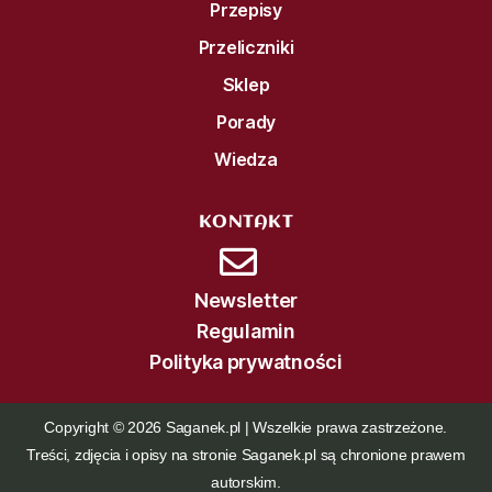
Przepisy
Przeliczniki
Sklep
Porady
Wiedza
KONTAKT
Newsletter
Regulamin
Polityka prywatności
Copyright © 2026 Saganek.pl | Wszelkie prawa zastrzeżone.
Treści, zdjęcia i opisy na stronie Saganek.pl są chronione prawem
autorskim.