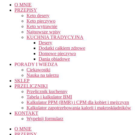
O MNIE
PRZEPISY
Keto desery
Keto pieczywo
Keto wytrawnie
Najnowsze wpisy
KUCHNIA TRADYCYJNA
Desery
Dodatki całkiem zdrowe
Domowe pieczywo
Dania obiadowe
PORADY I WIEDZA
Ciekawostki
Nauka na talerzu
SKLEP
PRZELICZNIKI
Przelicznik kuchenny
Tabela i kalkulator BMI
Kalkulator PPM (BMR) i CPM dla kobiet i mężczyzn
Kalkulator zapotrzebowania kalorii i makroskładników
KONTAKT
Wypełnij formularz
O MNIE
PRZEPISY