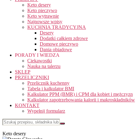
Keto desery
Keto pieczywo
Keto wytrawnie
Najnowsze wpisy
KUCHNIA TRADYCYJNA
Desery
Dodatki całkiem zdrowe
Domowe pieczywo
Dania obiadowe
PORADY I WIEDZA
Ciekawostki
Nauka na talerzu
SKLEP
PRZELICZNIKI
Przelicznik kuchenny
Tabela i kalkulator BMI
Kalkulator PPM (BMR) i CPM dla kobiet i mężczyzn
Kalkulator zapotrzebowania kalorii i makroskładników
KONTAKT
Wypełnij formularz
Keto desery