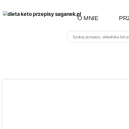
O MNIE
PR