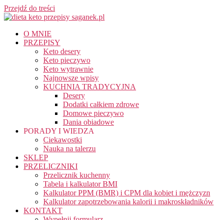
Przejdź do treści
O MNIE
PRZEPISY
Keto desery
Keto pieczywo
Keto wytrawnie
Najnowsze wpisy
KUCHNIA TRADYCYJNA
Desery
Dodatki całkiem zdrowe
Domowe pieczywo
Dania obiadowe
PORADY I WIEDZA
Ciekawostki
Nauka na talerzu
SKLEP
PRZELICZNIKI
Przelicznik kuchenny
Tabela i kalkulator BMI
Kalkulator PPM (BMR) i CPM dla kobiet i mężczyzn
Kalkulator zapotrzebowania kalorii i makroskładników
KONTAKT
Wypełnij formularz