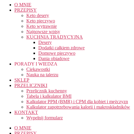
O MNIE
PRZEPISY
Keto desery
Keto pieczywo
Keto wytrawnie
Najnowsze wpisy
KUCHNIA TRADYCYJNA
Desery
Dodatki całkiem zdrowe
Domowe pieczywo
Dania obiadowe
PORADY I WIEDZA
Ciekawostki
Nauka na talerzu
SKLEP
PRZELICZNIKI
Przelicznik kuchenny
Tabela i kalkulator BMI
Kalkulator PPM (BMR) i CPM dla kobiet i mężczyzn
Kalkulator zapotrzebowania kalorii i makroskładników
KONTAKT
Wypełnij formularz
O MNIE
PRZEPISY