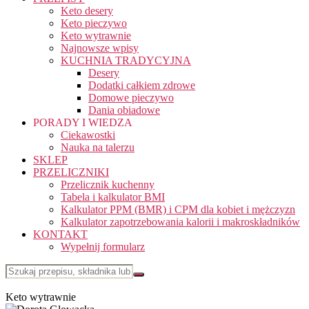
Keto desery
Keto pieczywo
Keto wytrawnie
Najnowsze wpisy
KUCHNIA TRADYCYJNA
Desery
Dodatki całkiem zdrowe
Domowe pieczywo
Dania obiadowe
PORADY I WIEDZA
Ciekawostki
Nauka na talerzu
SKLEP
PRZELICZNIKI
Przelicznik kuchenny
Tabela i kalkulator BMI
Kalkulator PPM (BMR) i CPM dla kobiet i mężczyzn
Kalkulator zapotrzebowania kalorii i makroskładników
KONTAKT
Wypełnij formularz
Keto wytrawnie