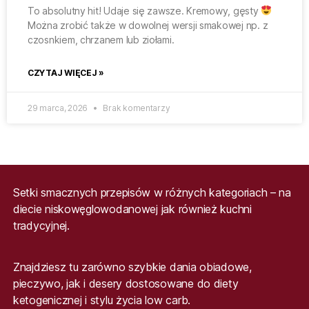
To absolutny hit! Udaje się zawsze. Kremowy, gęsty
Można zrobić także w dowolnej wersji smakowej np. z
czosnkiem, chrzanem lub ziołami.
CZYTAJ WIĘCEJ »
29 marca, 2026
Brak komentarzy
Setki smacznych przepisów w różnych kategoriach – na
diecie niskowęglowodanowej jak również kuchni
tradycyjnej.
Znajdziesz tu zarówno szybkie dania obiadowe,
pieczywo, jak i desery dostosowane do diety
ketogenicznej i stylu życia low carb.