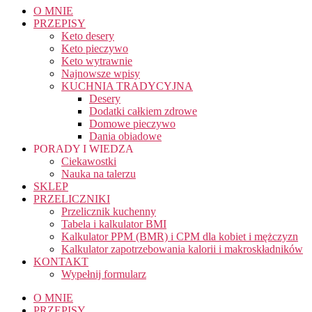
O MNIE
PRZEPISY
Keto desery
Keto pieczywo
Keto wytrawnie
Najnowsze wpisy
KUCHNIA TRADYCYJNA
Desery
Dodatki całkiem zdrowe
Domowe pieczywo
Dania obiadowe
PORADY I WIEDZA
Ciekawostki
Nauka na talerzu
SKLEP
PRZELICZNIKI
Przelicznik kuchenny
Tabela i kalkulator BMI
Kalkulator PPM (BMR) i CPM dla kobiet i mężczyzn
Kalkulator zapotrzebowania kalorii i makroskładników
KONTAKT
Wypełnij formularz
O MNIE
PRZEPISY