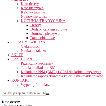
Keto desery
Keto pieczywo
Keto wytrawnie
Najnowsze wpisy
KUCHNIA TRADYCYJNA
Desery
Dodatki całkiem zdrowe
Domowe pieczywo
Dania obiadowe
PORADY I WIEDZA
Ciekawostki
Nauka na talerzu
SKLEP
PRZELICZNIKI
Przelicznik kuchenny
Tabela i kalkulator BMI
Kalkulator PPM (BMR) i CPM dla kobiet i mężczyzn
Kalkulator zapotrzebowania kalorii i makroskładników
KONTAKT
Wypełnij formularz
Keto desery