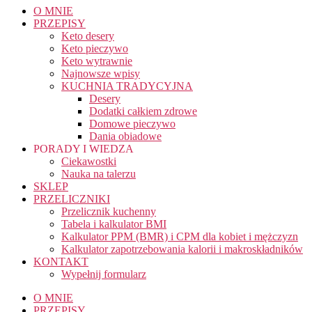
O MNIE
PRZEPISY
Keto desery
Keto pieczywo
Keto wytrawnie
Najnowsze wpisy
KUCHNIA TRADYCYJNA
Desery
Dodatki całkiem zdrowe
Domowe pieczywo
Dania obiadowe
PORADY I WIEDZA
Ciekawostki
Nauka na talerzu
SKLEP
PRZELICZNIKI
Przelicznik kuchenny
Tabela i kalkulator BMI
Kalkulator PPM (BMR) i CPM dla kobiet i mężczyzn
Kalkulator zapotrzebowania kalorii i makroskładników
KONTAKT
Wypełnij formularz
O MNIE
PRZEPISY