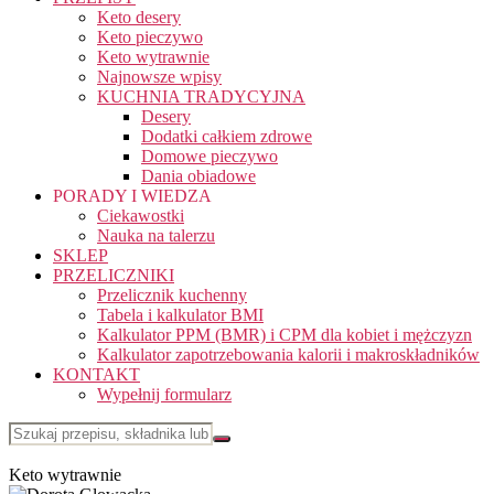
Keto desery
Keto pieczywo
Keto wytrawnie
Najnowsze wpisy
KUCHNIA TRADYCYJNA
Desery
Dodatki całkiem zdrowe
Domowe pieczywo
Dania obiadowe
PORADY I WIEDZA
Ciekawostki
Nauka na talerzu
SKLEP
PRZELICZNIKI
Przelicznik kuchenny
Tabela i kalkulator BMI
Kalkulator PPM (BMR) i CPM dla kobiet i mężczyzn
Kalkulator zapotrzebowania kalorii i makroskładników
KONTAKT
Wypełnij formularz
Keto wytrawnie