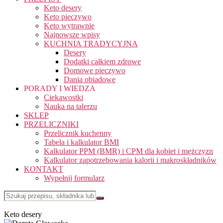
Keto desery
Keto pieczywo
Keto wytrawnie
Najnowsze wpisy
KUCHNIA TRADYCYJNA
Desery
Dodatki całkiem zdrowe
Domowe pieczywo
Dania obiadowe
PORADY I WIEDZA
Ciekawostki
Nauka na talerzu
SKLEP
PRZELICZNIKI
Przelicznik kuchenny
Tabela i kalkulator BMI
Kalkulator PPM (BMR) i CPM dla kobiet i mężczyzn
Kalkulator zapotrzebowania kalorii i makroskładników
KONTAKT
Wypełnij formularz
Keto desery