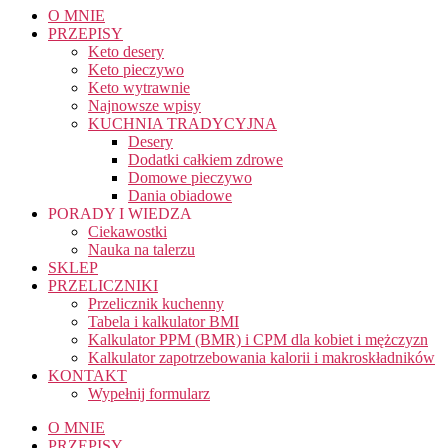
O MNIE
PRZEPISY
Keto desery
Keto pieczywo
Keto wytrawnie
Najnowsze wpisy
KUCHNIA TRADYCYJNA
Desery
Dodatki całkiem zdrowe
Domowe pieczywo
Dania obiadowe
PORADY I WIEDZA
Ciekawostki
Nauka na talerzu
SKLEP
PRZELICZNIKI
Przelicznik kuchenny
Tabela i kalkulator BMI
Kalkulator PPM (BMR) i CPM dla kobiet i mężczyzn
Kalkulator zapotrzebowania kalorii i makroskładników
KONTAKT
Wypełnij formularz
O MNIE
PRZEPISY