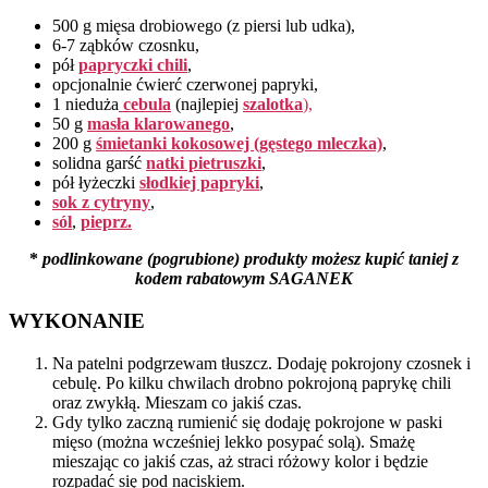
500 g mięsa drobiowego (z piersi lub udka),
6-7 ząbków czosnku,
pół
papryczki chili
,
opcjonalnie ćwierć czerwonej papryki,
1 nieduża
cebula
(najlepiej
szalotka
),
50 g
masła klarowanego
,
200 g
śmietanki kokosowej (gęstego mleczka)
,
solidna garść
natki pietruszki
,
pół łyżeczki
słodkiej papryki
,
sok z cytryny
,
sól
,
pieprz.
*
podlinkowane (pogrubione) produkty możesz kupić taniej z
kodem rabatowym SAGANEK
WYKONANIE
Na patelni podgrzewam tłuszcz. Dodaję pokrojony czosnek i
cebulę. Po kilku chwilach drobno pokrojoną paprykę chili
oraz zwykłą. Mieszam co jakiś czas.
Gdy tylko zaczną rumienić się dodaję pokrojone w paski
mięso (można wcześniej lekko posypać solą). Smażę
mieszając co jakiś czas, aż straci różowy kolor i będzie
rozpadać się pod naciskiem.