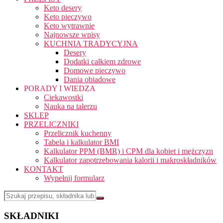
Keto desery
Keto pieczywo
Keto wytrawnie
Najnowsze wpisy
KUCHNIA TRADYCYJNA
Desery
Dodatki całkiem zdrowe
Domowe pieczywo
Dania obiadowe
PORADY I WIEDZA
Ciekawostki
Nauka na talerzu
SKLEP
PRZELICZNIKI
Przelicznik kuchenny
Tabela i kalkulator BMI
Kalkulator PPM (BMR) i CPM dla kobiet i mężczyzn
Kalkulator zapotrzebowania kalorii i makroskładników
KONTAKT
Wypełnij formularz
SKŁADNIKI