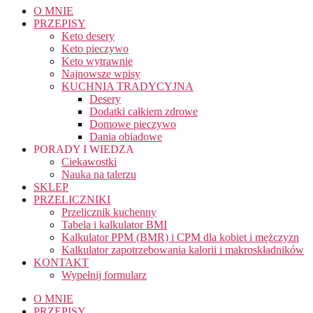
O MNIE
PRZEPISY
Keto desery
Keto pieczywo
Keto wytrawnie
Najnowsze wpisy
KUCHNIA TRADYCYJNA
Desery
Dodatki całkiem zdrowe
Domowe pieczywo
Dania obiadowe
PORADY I WIEDZA
Ciekawostki
Nauka na talerzu
SKLEP
PRZELICZNIKI
Przelicznik kuchenny
Tabela i kalkulator BMI
Kalkulator PPM (BMR) i CPM dla kobiet i mężczyzn
Kalkulator zapotrzebowania kalorii i makroskładników
KONTAKT
Wypełnij formularz
O MNIE
PRZEPISY