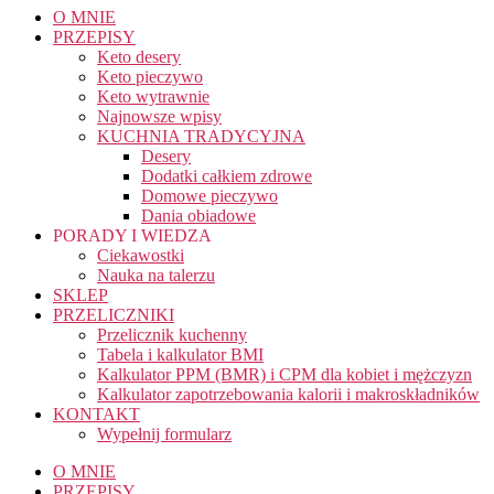
O MNIE
PRZEPISY
Keto desery
Keto pieczywo
Keto wytrawnie
Najnowsze wpisy
KUCHNIA TRADYCYJNA
Desery
Dodatki całkiem zdrowe
Domowe pieczywo
Dania obiadowe
PORADY I WIEDZA
Ciekawostki
Nauka na talerzu
SKLEP
PRZELICZNIKI
Przelicznik kuchenny
Tabela i kalkulator BMI
Kalkulator PPM (BMR) i CPM dla kobiet i mężczyzn
Kalkulator zapotrzebowania kalorii i makroskładników
KONTAKT
Wypełnij formularz
O MNIE
PRZEPISY