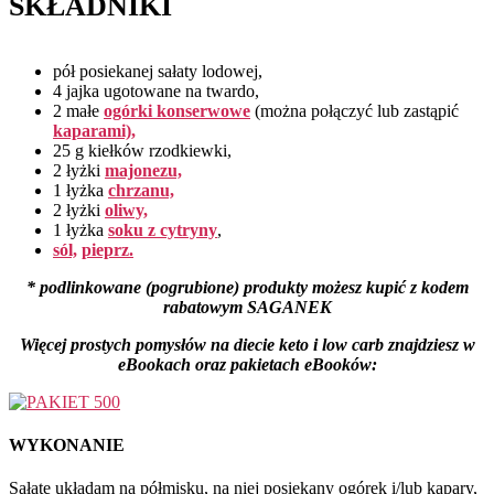
SKŁADNIKI
pół posiekanej sałaty lodowej,
4 jajka ugotowane na twardo,
2 małe
ogórki konserwowe
(można połączyć lub zastąpić
kaparami),
25 g kiełków rzodkiewki,
2 łyżki
majonezu,
1 łyżka
chrzanu,
2 łyżki
oliwy,
1 łyżka
soku z cytryny
,
sól,
pieprz.
* podlinkowane (pogrubione) produkty możesz kupić z kodem
rabatowym SAGANEK
Więcej prostych pomysłów na diecie keto i low carb znajdziesz
w
eBookach oraz pakietach eBooków:
WYKONANIE
Sałatę układam na półmisku, na niej posiekany ogórek i/lub kapary,