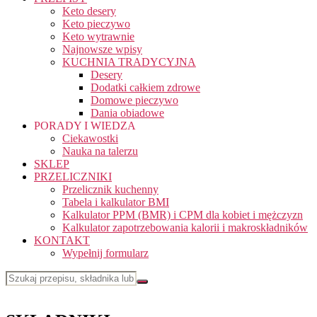
Keto desery
Keto pieczywo
Keto wytrawnie
Najnowsze wpisy
KUCHNIA TRADYCYJNA
Desery
Dodatki całkiem zdrowe
Domowe pieczywo
Dania obiadowe
PORADY I WIEDZA
Ciekawostki
Nauka na talerzu
SKLEP
PRZELICZNIKI
Przelicznik kuchenny
Tabela i kalkulator BMI
Kalkulator PPM (BMR) i CPM dla kobiet i mężczyzn
Kalkulator zapotrzebowania kalorii i makroskładników
KONTAKT
Wypełnij formularz