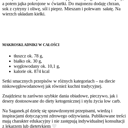
a potem jajka pokrojone w ćwiartki. Do majonezu dodaję chrzan,
sok z cytryny i oliwę, sól i pieprz. Mieszam i polewam sałatę. Na
wierzch układam kiełki.
MAKROSKŁADNIKI W CAŁOŚCI
tłuszcz ok. 78 g,
białko ok. 30 g,
węglowodany ok. 10,1 g,
kalorie ok. 874 kcal
Setki smacznych przepisów w różnych kategoriach – na diecie
niskowęglowodanowej jak również kuchni tradycyjnej.
Znajdziesz tu zarówno szybkie dania obiadowe, pieczywo, jak i
desery dostosowane do diety ketogenicznej i stylu życia low carb.
Na Saganek.pl dzielę się sprawdzonymi przepisami, wiedzą i
inspiracjami dotyczącymi zdrowego odżywiania. Publikowane treści
mają charakter edukacyjny i nie zastępują indywidualnej konsultacji
z lekarzem lub dietetykiem