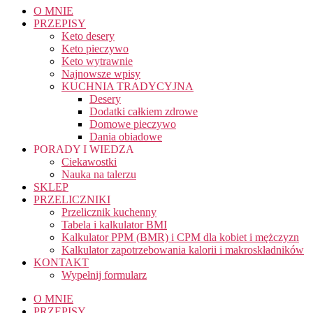
O MNIE
PRZEPISY
Keto desery
Keto pieczywo
Keto wytrawnie
Najnowsze wpisy
KUCHNIA TRADYCYJNA
Desery
Dodatki całkiem zdrowe
Domowe pieczywo
Dania obiadowe
PORADY I WIEDZA
Ciekawostki
Nauka na talerzu
SKLEP
PRZELICZNIKI
Przelicznik kuchenny
Tabela i kalkulator BMI
Kalkulator PPM (BMR) i CPM dla kobiet i mężczyzn
Kalkulator zapotrzebowania kalorii i makroskładników
KONTAKT
Wypełnij formularz
O MNIE
PRZEPISY