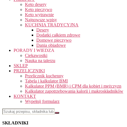
Keto desery
Keto pieczywo
Keto wytrawnie
Najnowsze wpisy
KUCHNIA TRADYCYJNA
Desery
Dodatki całkiem zdrowe
Domowe pieczywo
Dania obiadowe
PORADY I WIEDZA
Ciekawostki
Nauka na talerzu
SKLEP
PRZELICZNIKI
Przelicznik kuchenny
Tabela i kalkulator BMI
Kalkulator PPM (BMR) i CPM dla kobiet i mężczyzn
Kalkulator zapotrzebowania kalorii i makroskładników
KONTAKT
Wypełnij formularz
SKŁADNIKI