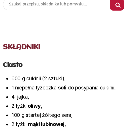
SKŁADNIKI
Ciasto
600 g cukinii (2 sztuki),
1 niepełna łyżeczka
soli
do posypania cukinii,
4 jajka,
2 łyżki
oliwy
,
100 g startej żółtego sera,
2 łyżki
mąki łubinowej
,