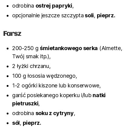
odrobina
ostrej papryki
,
opcjonalnie jeszcze szczypta
soli
,
pieprz.
Farsz
200-250 g
śmietankowego serka
(Almette,
Twój smak itp.),
2 łyżki chrzanu,
100 g łososia wędzonego,
1-2 ogórki kiszone lub konserwowe,
garść posiekanego koperku i/lub
natki
pietruszki
,
odrobina
soku z cytryny
,
sól
,
pieprz.