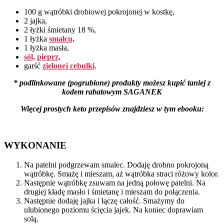
100 g wątróbki drobiowej pokrojonej w kostkę,
2 jajka,
2 łyżki śmietany 18 %,
1 łyżka
smalcu,
1 łyżka masła,
sól,
pieprz,
garść
zielonej cebulki
.
*
podlinkowane (pogrubione) produkty możesz kupić taniej z
kodem rabatowym SAGANEK
Więcej prostych keto przepisów znajdziesz w tym ebooku:
WYKONANIE
Na patelni podgrzewam smalec. Dodaję drobno pokrojoną
wątróbkę. Smażę i mieszam, aż wątróbka straci różowy kolor.
Następnie wątróbkę zsuwam na jedną połowę patelni. Na
drugiej kładę masło i śmietanę i mieszam do połączenia.
Następnie dodaję jajka i łączę całość. Smażymy do
ulubionego poziomu ścięcia jajek. Na koniec doprawiam
solą.