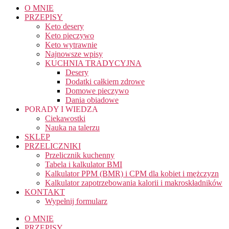
O MNIE
PRZEPISY
Keto desery
Keto pieczywo
Keto wytrawnie
Najnowsze wpisy
KUCHNIA TRADYCYJNA
Desery
Dodatki całkiem zdrowe
Domowe pieczywo
Dania obiadowe
PORADY I WIEDZA
Ciekawostki
Nauka na talerzu
SKLEP
PRZELICZNIKI
Przelicznik kuchenny
Tabela i kalkulator BMI
Kalkulator PPM (BMR) i CPM dla kobiet i mężczyzn
Kalkulator zapotrzebowania kalorii i makroskładników
KONTAKT
Wypełnij formularz
O MNIE
PRZEPISY