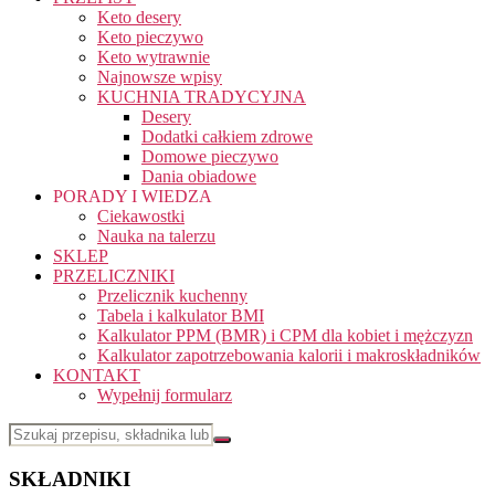
Keto desery
Keto pieczywo
Keto wytrawnie
Najnowsze wpisy
KUCHNIA TRADYCYJNA
Desery
Dodatki całkiem zdrowe
Domowe pieczywo
Dania obiadowe
PORADY I WIEDZA
Ciekawostki
Nauka na talerzu
SKLEP
PRZELICZNIKI
Przelicznik kuchenny
Tabela i kalkulator BMI
Kalkulator PPM (BMR) i CPM dla kobiet i mężczyzn
Kalkulator zapotrzebowania kalorii i makroskładników
KONTAKT
Wypełnij formularz
SKŁADNIKI