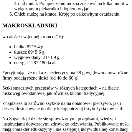
45-50 minut. Po upieczeniu można zostawić na kilka minut w
wyłączonym piekarniku i dopiero wyjąć.
Chleb studzę na kratce. Kroję po całkowitym ostudzeniu.
MAKROSKŁADNIKI
w całości / w jednej kromce (16):
białko 87/ 5,4 g
tłuszcz 89/ 5,6 g
węglowodany 31/ 1,9 g
energia 1287 / 80 kcal
*przyjmując, że mąka z ciecierzycy ma 58 g węglowodanów, różne
firmy podają różne ilości (od 40 do 60 g)
Setki smacznych przepisów w różnych kategoriach – na diecie
niskowęglowodanowej jak również kuchni tradycyjnej.
Znajdziesz tu zarówno szybkie dania obiadowe, pieczywo, jak i
desery dostosowane do diety ketogenicznej i stylu życia low carb.
Na Saganek.pl dzielę się sprawdzonymi przepisami, wiedzą i
inspiracjami dotyczącymi zdrowego odżywiania. Publikowane treści
mają charakter edukacyjny i nie zastępują indywidualnej konsultacji