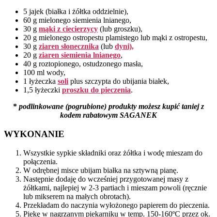
5 jajek (białka i żółtka oddzielnie),
60 g mielonego siemienia lnianego,
30 g
mąki z ciecierzycy
(lub groszku),
20 g mielonego ostropestu plamistego lub mąki z ostropestu,
30 g
ziaren słonecznika
(lub
dyni),
20 g
ziaren siemienia lnianego
,
40 g roztopionego, ostudzonego masła,
100 ml wody,
1 łyżeczka
soli
plus szczypta do ubijania białek,
1,5 łyżeczki
proszku do pieczenia
.
*
podlinkowane (pogrubione) produkty możesz kupić taniej z
kodem rabatowym SAGANEK
WYKONANIE
Wszystkie sypkie składniki oraz żółtka i wodę mieszam do
połączenia.
W odrębnej misce ubijam białka na sztywną pianę.
Następnie dodaję do wcześniej przygotowanej masy z
żółtkami, najlepiej w 2-3 partiach i mieszam powoli (ręcznie
lub mikserem na małych obrotach).
Przekładam do naczynia wyłożonego papierem do pieczenia.
Piekę w nagrzanym piekarniku w temp. 150-160ºC przez ok.