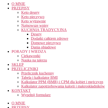
O MNIE
PRZEPISY
Keto desery
Keto pieczywo
Keto wytrawnie
Najnowsze wpisy
KUCHNIA TRADYCYJNA
Desery
Dodatki całkiem zdrowe
Domowe pieczywo
Dania obiadowe
PORADY I WIEDZA
Ciekawostki
Nauka na talerzu
SKLEP
PRZELICZNIKI
Przelicznik kuchenny
Tabela i kalkulator BMI
Kalkulator PPM (BMR) i CPM dla kobiet i mężczyzn
Kalkulator zapotrzebowania kalorii i makroskładników
KONTAKT
Wypełnij formularz
O MNIE
PRZEPISY