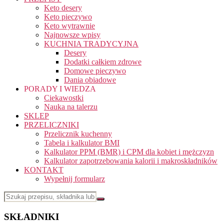
Keto desery
Keto pieczywo
Keto wytrawnie
Najnowsze wpisy
KUCHNIA TRADYCYJNA
Desery
Dodatki całkiem zdrowe
Domowe pieczywo
Dania obiadowe
PORADY I WIEDZA
Ciekawostki
Nauka na talerzu
SKLEP
PRZELICZNIKI
Przelicznik kuchenny
Tabela i kalkulator BMI
Kalkulator PPM (BMR) i CPM dla kobiet i mężczyzn
Kalkulator zapotrzebowania kalorii i makroskładników
KONTAKT
Wypełnij formularz
SKŁADNIKI