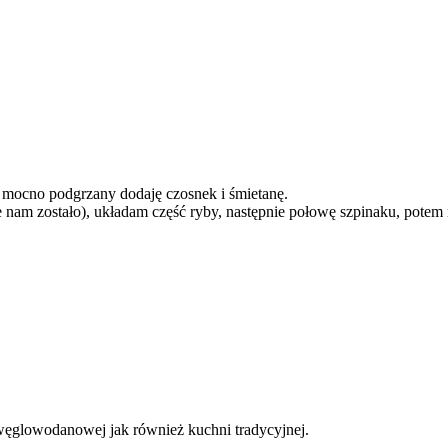
e mocno podgrzany dodaję czosnek i śmietanę.
 nam zostało), układam część ryby, następnie połowę szpinaku, potem
węglowodanowej jak również kuchni tradycyjnej.