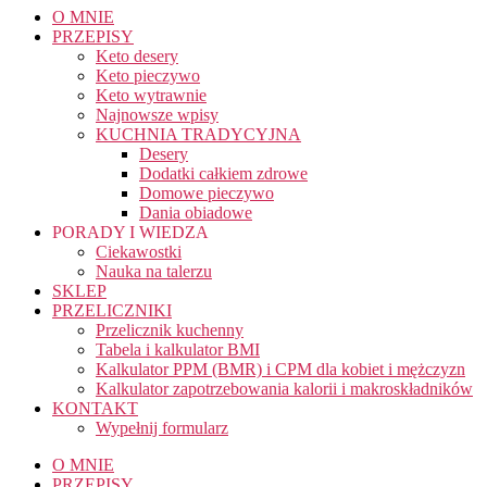
O MNIE
PRZEPISY
Keto desery
Keto pieczywo
Keto wytrawnie
Najnowsze wpisy
KUCHNIA TRADYCYJNA
Desery
Dodatki całkiem zdrowe
Domowe pieczywo
Dania obiadowe
PORADY I WIEDZA
Ciekawostki
Nauka na talerzu
SKLEP
PRZELICZNIKI
Przelicznik kuchenny
Tabela i kalkulator BMI
Kalkulator PPM (BMR) i CPM dla kobiet i mężczyzn
Kalkulator zapotrzebowania kalorii i makroskładników
KONTAKT
Wypełnij formularz
O MNIE
PRZEPISY