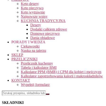
Keto desery
Keto pieczywo
Keto wytrawnie
Najnowsze wpisy
KUCHNIA TRADYCYJNA
Desery
Dodatki całkiem zdrowe
Domowe pieczywo
Dania obiadowe
PORADY I WIEDZA
Ciekawostki
Nauka na talerzu
SKLEP
PRZELICZNIKI
Przelicznik kuchenny
Tabela i kalkulator BMI
Kalkulator PPM (BMR) i CPM dla kobiet i mężczyzn
Kalkulator zapotrzebowania kalorii i makroskładników
KONTAKT
Wypełnij formularz
SKŁADNIKI