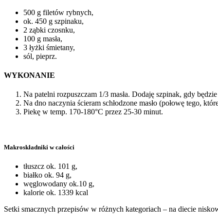
500 g filetów rybnych,
ok. 450 g szpinaku,
2 ząbki czosnku,
100 g masła,
3 łyżki śmietany,
sól, pieprz.
WYKONANIE
Na patelni rozpuszczam 1/3 masła. Dodaję szpinak, gdy będzi
Na dno naczynia ścieram schłodzone masło (połowę tego, które
Piekę w temp. 170-180°C przez 25-30 minut.
Makroskładniki w całości
tłuszcz ok. 101 g,
białko ok. 94 g,
węglowodany ok.10 g,
kalorie ok. 1339 kcal
Setki smacznych przepisów w różnych kategoriach – na diecie nisko