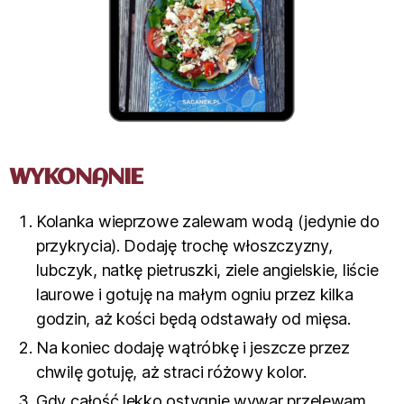
WYKONANIE
Kolanka wieprzowe zalewam wodą (jedynie do
przykrycia). Dodaję trochę włoszczyzny,
lubczyk, natkę pietruszki, ziele angielskie, liście
laurowe i gotuję na małym ogniu przez kilka
godzin, aż kości będą odstawały od mięsa.
Na koniec dodaję wątróbkę i jeszcze przez
chwilę gotuję, aż straci różowy kolor.
Gdy całość lekko ostygnie wywar przelewam