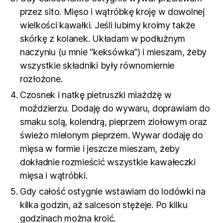
przez sito. Mięso i wątróbkę kroję w dowolnej
wielkości kawałki. Jeśli lubimy kroimy także
skórkę z kolanek. Układam w podłużnym
naczyniu (u mnie “keksówka”) i mieszam, żeby
wszystkie składniki były równomiernie
rozłożone.
Czosnek i natkę pietruszki miażdżę w
moździerzu. Dodaję do wywaru, doprawiam do
smaku solą, kolendrą, pieprzem ziołowym oraz
świeżo mielonym pieprzem. Wywar dodaję do
mięsa w formie i jeszcze mieszam, żeby
dokładnie rozmieścić wszystkie kawałeczki
mięsa i wątróbki.
Gdy całość ostygnie wstawiam do lodówki na
kilka godzin, aż salceson stężeje. Po kilku
godzinach można kroić.