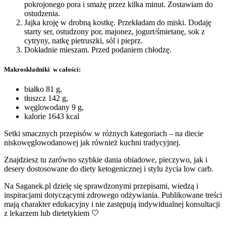
pokrojonego pora i smażę przez kilka minut. Zostawiam do
ostudzenia.
Jajka kroję w drobną kostkę. Przekładam do miski. Dodaję
starty ser, ostudzony por, majonez, jogurt/śmietanę, sok z
cytryny, natkę pietruszki, sól i pieprz.
Dokładnie mieszam. Przed podaniem chłodzę.
Makroskładniki w całości:
białko 81 g,
tłuszcz 142 g,
węglowodany 9 g,
kalorie 1643 kcal
Setki smacznych przepisów w różnych kategoriach – na diecie
niskowęglowodanowej jak również kuchni tradycyjnej.
Znajdziesz tu zarówno szybkie dania obiadowe, pieczywo, jak i
desery dostosowane do diety ketogenicznej i stylu życia low carb.
Na Saganek.pl dzielę się sprawdzonymi przepisami, wiedzą i
inspiracjami dotyczącymi zdrowego odżywiania. Publikowane treści
mają charakter edukacyjny i nie zastępują indywidualnej konsultacji
z lekarzem lub dietetykiem 🤍