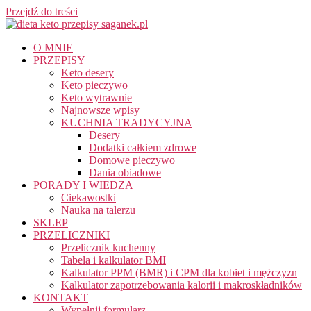
Przejdź do treści
O MNIE
PRZEPISY
Keto desery
Keto pieczywo
Keto wytrawnie
Najnowsze wpisy
KUCHNIA TRADYCYJNA
Desery
Dodatki całkiem zdrowe
Domowe pieczywo
Dania obiadowe
PORADY I WIEDZA
Ciekawostki
Nauka na talerzu
SKLEP
PRZELICZNIKI
Przelicznik kuchenny
Tabela i kalkulator BMI
Kalkulator PPM (BMR) i CPM dla kobiet i mężczyzn
Kalkulator zapotrzebowania kalorii i makroskładników
KONTAKT
Wypełnij formularz