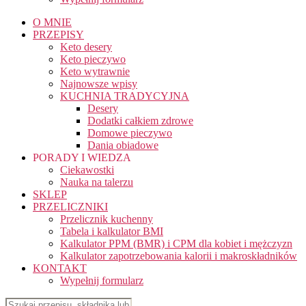
O MNIE
PRZEPISY
Keto desery
Keto pieczywo
Keto wytrawnie
Najnowsze wpisy
KUCHNIA TRADYCYJNA
Desery
Dodatki całkiem zdrowe
Domowe pieczywo
Dania obiadowe
PORADY I WIEDZA
Ciekawostki
Nauka na talerzu
SKLEP
PRZELICZNIKI
Przelicznik kuchenny
Tabela i kalkulator BMI
Kalkulator PPM (BMR) i CPM dla kobiet i mężczyzn
Kalkulator zapotrzebowania kalorii i makroskładników
KONTAKT
Wypełnij formularz