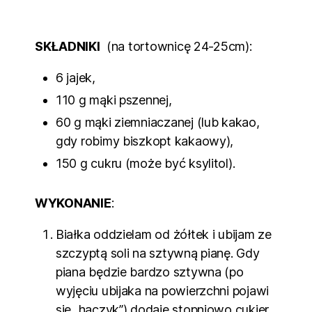
SKŁADNIKI
(na tortownicę 24-25cm):
6 jajek,
110 g mąki pszennej,
60 g mąki ziemniaczanej (lub kakao,
gdy robimy biszkopt kakaowy),
150 g cukru (może być ksylitol).
WYKONANIE
:
Białka oddzielam od żółtek i ubijam ze
szczyptą soli na sztywną pianę. Gdy
piana będzie bardzo sztywna (po
wyjęciu ubijaka na powierzchni pojawi
się „haczyk”) dodaję stopniowo cukier