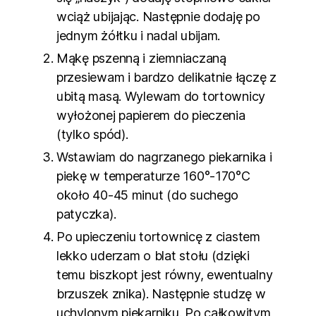
wciąż ubijając. Następnie dodaję po
jednym żółtku i nadal ubijam.
Mąkę pszenną i ziemniaczaną
przesiewam i bardzo delikatnie łączę z
ubitą masą. Wylewam do tortownicy
wyłożonej papierem do pieczenia
(tylko spód).
Wstawiam do nagrzanego piekarnika i
piekę w temperaturze 160°-170°C
około 40-45 minut (do suchego
patyczka).
Po upieczeniu tortownicę z ciastem
lekko uderzam o blat stołu (dzięki
temu biszkopt jest równy, ewentualny
brzuszek znika). Następnie studzę w
uchylonym piekarniku. Po całkowitym