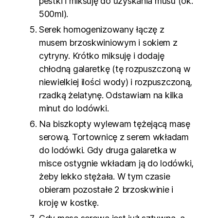
pestki i miksuję do uzyskania musu (ok.
500ml).
Serek homogenizowany łączę z
musem brzoskwiniowym i sokiem z
cytryny. Krótko miksuję i dodaję
chłodną galaretkę (tę rozpuszczoną w
niewielkiej ilości wody) i rozpuszczoną,
rzadką żelatynę. Odstawiam na kilka
minut do lodówki.
Na biszkopty wylewam tężejącą masę
serową. Tortownicę z serem wkładam
do lodówki. Gdy druga galaretka w
misce ostygnie wkładam ją do lodówki,
żeby lekko stężała. W tym czasie
obieram pozostałe 2 brzoskwinie i
kroję w kostkę.