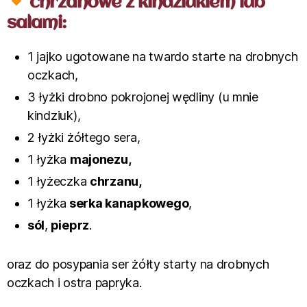
chrzanowe z kindziukiem lub
salami:
1 jajko ugotowane na twardo starte na drobnych
oczkach,
3 łyżki drobno pokrojonej wędliny (u mnie
kindziuk),
2 łyżki żółtego sera,
1 łyżka
majonezu,
1 łyżeczka
chrzanu,
1 łyżka
serka kanapkowego
,
sól
,
pieprz
.
oraz do posypania ser żółty starty na drobnych
oczkach i ostra papryka.