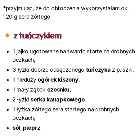
*przyjmując, że do obtoczenia wykorzystałam ok.
120 g sera żółtego
z tuńczykiem
1 jajko ugotowane na twardo starte na drobnych
oczkach,
3 łyżki dobrze odsączonego
tuńczyka
z puszki,
1 nieduży
ogórek kiszony
,
1 mały ząbek
czosnku,
2 łyżki
serka kanapkowego
,
1 łyżka żółtego sera startego na drobnych
oczkach,
sól
,
pieprz
.