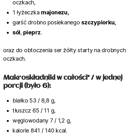
oczkach,
1 łyżeczka
majonezu,
garść drobno posiekanego
szczypiorku,
sól
,
pieprz
.
oraz do obtoczenia ser żółty starty na drobnych
oczkach.
Makroskładniki w całości* / w jednej
porcji (było 6):
białko 53 / 8,8 g,
tłuszcz 65 / 11 g,
węglowodany 7 / 1,2 g,
kalorie 841 / 140 kcal.