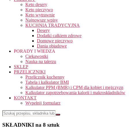
Keto desery
Keto pieczywo
Keto wytrawnie
Najnowsze wpisy
KUCHNIA TRADYCYJNA
Desery
Dodatki całkiem zdrowe
Domowe pieczywo
Dania obiadowe
PORADY I WIEDZA
Ciekawostki
Nauka na talerzu
SKLEP
PRZELICZNIKI
Przelicznik kuchenny
Tabela i kalkulator BMI
Kalkulator PPM (BMR) i CPM dla kobiet i mężczyzn
Kalkulator zapotrzebowania kalorii i makroskładników
KONTAKT
Wypełnij formularz
SKŁADNIKI na 8 sztuk