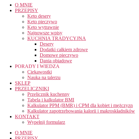
O MNIE
PRZEPISY
Keto desery
Keto pieczywo
Keto wytrawnie
Najnowsze wpisy
KUCHNIA TRADYCYJNA
Desery
Dodatki całkiem zdrowe
Domowe pieczywo
Dania obiadowe
PORADY I WIEDZA
Ciekawostki
Nauka na talerzu
SKLEP
PRZELICZNIKI
Przelicznik kuchenny
Tabela i kalkulator BMI
Kalkulator PPM (BMR) i CPM dla kobiet i mężczyzn
Kalkulator zapotrzebowania kalorii i makroskładników
KONTAKT
Wypełnij formularz
O MNIE
PRZEPISY