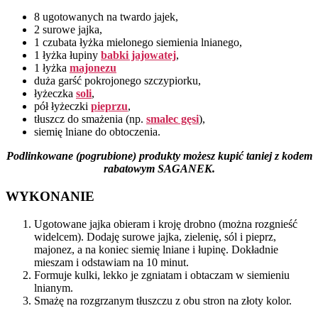
8 ugotowanych na twardo jajek,
2 surowe jajka,
1 czubata łyżka mielonego siemienia lnianego,
1 łyżka łupiny
babki jajowatej
,
1 łyżka
majonezu
duża garść pokrojonego szczypiorku,
łyżeczka
soli
,
pół łyżeczki
pieprzu
,
tłuszcz do smażenia (np.
smalec gęsi
),
siemię lniane do obtoczenia.
P
odlinkowane (pogrubione) produkty możesz kupić taniej z kodem
rabatowym SAGANEK.
WYKONANIE
Ugotowane jajka obieram i kroję drobno (można rozgnieść
widelcem). Dodaję surowe jajka, zielenię, sól i pieprz,
majonez, a na koniec siemię lniane i łupinę. Dokładnie
mieszam i odstawiam na 10 minut.
Formuje kulki, lekko je zgniatam i obtaczam w siemieniu
lnianym.
Smażę na rozgrzanym tłuszczu z obu stron na złoty kolor.