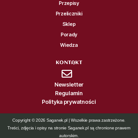
Przepisy
Przeliczniki
Sklep
Porady
Wiedza
KONTAKT
Newsletter
Regulamin
Polityka prywatności
Copyright © 2026 Saganek.pl | Wszelkie prawa zastrzeżone.
Treści, zdjęcia i opisy na stronie Saganek.pl są chronione prawem
autorskim.