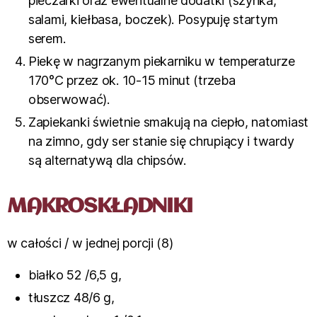
pieczarki oraz ewentualne dodatki (szynka,
salami, kiełbasa, boczek). Posypuję startym
serem.
Piekę w nagrzanym piekarniku w temperaturze
170°C przez ok. 10-15 minut (trzeba
obserwować).
Zapiekanki świetnie smakują na ciepło, natomiast
na zimno, gdy ser stanie się chrupiący i twardy
są alternatywą dla chipsów.
MAKROSKŁADNIKI
w całości / w jednej porcji (8)
białko 52 /6,5 g,
tłuszcz 48/6 g,