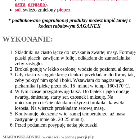
ostra
,
oregano
),
sól
, świeżo zmielony
pieprz
.
*
podlinkowane (pogrubione) produkty możesz kupić taniej z
kodem rabatowym SAGANEK
WYKONANIE:
Składniki na ciasto łączę do uzyskania zwartej masy. Formuję
płaski placek, zawijam w folię i odkładam do zamrażalnika,
żeby zastygło.
Brokuł gotuję w lekko osolonej wodzie do poziomu al dente.
Gdy ciasto zastygnie kroję cienko i przekładam do formy tak,
żeby pokryć nim spód i boki. Wstawiam do nagrzanego
piekarnika i piekę przez ok. 15 minut w temp. 160-170°C.
W tym czasie przygotowuję farsz. Do białek i jajka dodaję
twaróg, śmietanę, starty ser, czosnek i miksuję. Na
upieczonym cieście układam różyczki brokuła i kawałki
łososia. Na wierzch przekładam serową masę.
Kontynuuję pieczenie w tej samej temperaturze, aż masa
zastygnie (u mnie ok. 20-25 minut).
Przed podaniem posypuję natką pietruszki.
MAKROSKŁADNIKI w całości / w jednej porcji (8):