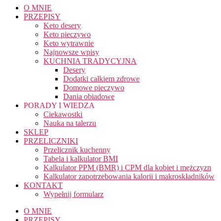
O MNIE
PRZEPISY
Keto desery
Keto pieczywo
Keto wytrawnie
Najnowsze wpisy
KUCHNIA TRADYCYJNA
Desery
Dodatki całkiem zdrowe
Domowe pieczywo
Dania obiadowe
PORADY I WIEDZA
Ciekawostki
Nauka na talerzu
SKLEP
PRZELICZNIKI
Przelicznik kuchenny
Tabela i kalkulator BMI
Kalkulator PPM (BMR) i CPM dla kobiet i mężczyzn
Kalkulator zapotrzebowania kalorii i makroskładników
KONTAKT
Wypełnij formularz
O MNIE
PRZEPISY