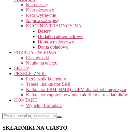
Keto desery
Keto pieczywo
Keto wytrawnie
Najnowsze wpisy
KUCHNIA TRADYCYJNA
Desery
Dodatki całkiem zdrowe
Domowe pieczywo
Dania obiadowe
PORADY I WIEDZA
Ciekawostki
Nauka na talerzu
SKLEP
PRZELICZNIKI
Przelicznik kuchenny
Tabela i kalkulator BMI
Kalkulator PPM (BMR) i CPM dla kobiet i mężczyzn
Kalkulator zapotrzebowania kalorii i makroskładników
KONTAKT
Wypełnij formularz
SKŁADNIKI NA CIASTO