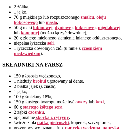
2 żółtka,
1 jajko,
70 g miękkiego lub rozpuszczonego
smalcu
,
oleju
kokosowego
lub
masła
,
50 g mąki
łubinowej
,
dyniowej
,
kokosowej
,
migdałowej
lub
konopnej
(można łączyć dowolnie),
20 g złotego mielonego siemienia lnianego odtłuszczonego,
niepełna łyżeczka
soli
,
1 łyżeczka dowolnych ziół (u mnie z
czosnkiem
niedźwiedzim
).
SKŁADNIKI NA FARSZ
150 g łososia wędzonego,
1 nieduży
brokuł
ugotowany al dente,
2 białka jajek (z ciasta),
1 jajko,
100 g śmietany 18%,
150 g tłustego twarogu może być
owczy
lub
kozi
,
60 g
startego żółtego sera
,
2 ząbki
czosnku
,
opcjonalnie
skórka z cytryny
,
świeże zioła
natka pietruszki
, koperek, szczypiorek,
przyprawy wg uznania (np.
papryka wędzona
,
papryka