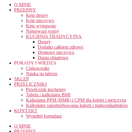
O MNIE
PRZEPISY
Keto desery
Keto pieczywo
Keto wytrawnie
Najnowsze wpisy
KUCHNIA TRADYCYJNA
Desery
Dodatki całkiem zdrowe
Domowe pieczywo
Dania obiadowe
PORADY I WIEDZA
Ciekawostki
Nauka na talerzu
SKLEP
PRZELICZNIKI
Przelicznik kuchenny
Tabela i kalkulator BMI
Kalkulator PPM (BMR) i CPM dla kobiet i mężczyzn
Kalkulator zapotrzebowania kalorii i makroskładników
KONTAKT
Wypełnij formularz
O MNIE
PRZEPISY