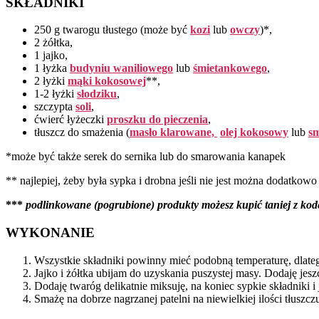
SKŁADNIKI
250 g twarogu tłustego (może być
kozi
lub
owczy
)*,
2 żółtka,
1 jajko,
1 łyżka
budyniu waniliowego
lub
śmietankowego
,
2 łyżki
mąki kokosowej
**,
1-2 łyżki
słodziku
,
szczypta
soli
,
ćwierć łyżeczki
proszku do pieczenia
,
tłuszcz do smażenia (
masło klarowane,
olej kokosowy
lub
sm
*może być także serek do sernika lub do smarowania kanapek
** najlepiej, żeby była sypka i drobna jeśli nie jest można dodatkow
***
podlinkowane (pogrubione) produkty możesz kupić taniej z
WYKONANIE
Wszystkie składniki powinny mieć podobną temperaturę, dlateg
Jajko i żółtka ubijam do uzyskania puszystej masy. Dodaję jeszc
Dodaję twaróg delikatnie miksuję, na koniec sypkie składniki 
Smażę na dobrze nagrzanej patelni na niewielkiej ilości tłuszc