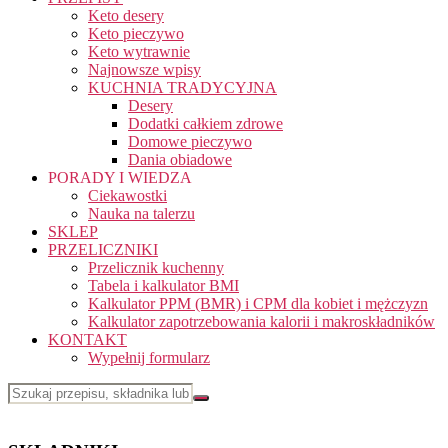
Keto desery
Keto pieczywo
Keto wytrawnie
Najnowsze wpisy
KUCHNIA TRADYCYJNA
Desery
Dodatki całkiem zdrowe
Domowe pieczywo
Dania obiadowe
PORADY I WIEDZA
Ciekawostki
Nauka na talerzu
SKLEP
PRZELICZNIKI
Przelicznik kuchenny
Tabela i kalkulator BMI
Kalkulator PPM (BMR) i CPM dla kobiet i mężczyzn
Kalkulator zapotrzebowania kalorii i makroskładników
KONTAKT
Wypełnij formularz