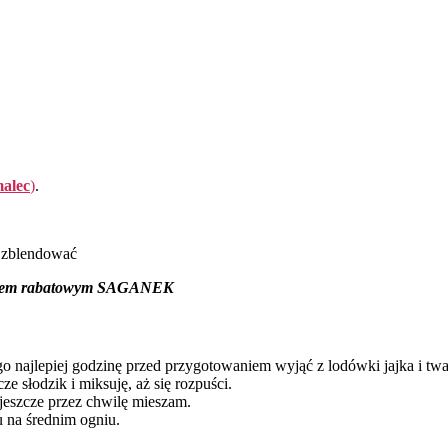
alec
)
.
o zblendować
 kodem rabatowym SAGANEK
o najlepiej godzinę przed przygotowaniem wyjąć z lodówki jajka i tw
ze słodzik i miksuję, aż się rozpuści.
i jeszcze przez chwilę mieszam.
zu na średnim ogniu.