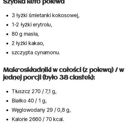
Szybka keto polewa
3 łyżki śmietanki kokosowej,
1-2 łyżki erytrolu,
80 g masła,
2 łyżki kakao,
szczypta cynamonu.
Makroskładniki w całości (z polewą) / w
jednej porcji (było 38 ciastek):
Tłuszcz 270 / 7,1 g,
Białko 40 / 1 g,
Węglowodany 29 / 0,8 g,
Kalorie 2660 / 70 kcal.