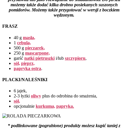
możemy także dodać kilka drobno posiekanych suszonych
pomidorów. Możemy także przygotować w wersji z boczkiem
wędzonym.
FRASZ
40 g
masła,
1
cebula,
500 g
pieczarek,
250 g
mascarpone,
garść
natki pietruszki
i/lub
szczypioru
,
sól,
pieprz,
papryka ostra
.
PLACKI/NALEŚNIKI
6 jajek,
2-3 łyżki
oliwy
plus do odrobina do smażenia,
sól,
opcjonalnie
kurkuma,
papryka.
* podlinkowane (pogrubione) produkty możesz kupić taniej z