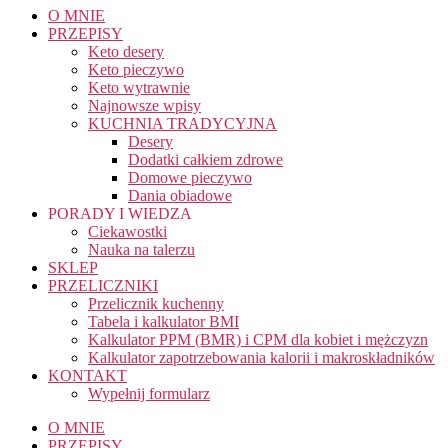
O MNIE
PRZEPISY
Keto desery
Keto pieczywo
Keto wytrawnie
Najnowsze wpisy
KUCHNIA TRADYCYJNA
Desery
Dodatki całkiem zdrowe
Domowe pieczywo
Dania obiadowe
PORADY I WIEDZA
Ciekawostki
Nauka na talerzu
SKLEP
PRZELICZNIKI
Przelicznik kuchenny
Tabela i kalkulator BMI
Kalkulator PPM (BMR) i CPM dla kobiet i mężczyzn
Kalkulator zapotrzebowania kalorii i makroskładników
KONTAKT
Wypełnij formularz
O MNIE
PRZEPISY