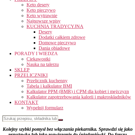
Keto desery
Keto pieczywo
Keto wytrawnie
Najnowsze wpisy
KUCHNIA TRADYCYJNA
Desery
Dodatki całkiem zdrowe
Domowe pieczywo
Dania obiadowe
PORADY I WIEDZA
Ciekawostki
Nauka na talerzu
SKLEP
PRZELICZNIKI
Przelicznik kuchenny
Tabela i kalkulator BMI
Kalkulator PPM (BMR) i CPM dla kobiet i mężczyzn
Kalkulator zapotrzebowania kalorii i makroskładników
KONTAKT
Wypełnij formularz
Kolejny szybki pomysł bez włączania piekarnika. Sprawdzi się jako
przystawka lub jako rozwiązanie do śniadaniówki. Do farszu