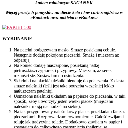
kodem rabatowym SAGANEK
Więcej prostych pomysłów na diecie keto i low carb znajdziesz
w
eBookach oraz pakietach eBooków:
WYKONANIE
Na patelni podgrzewam masło. Smażę posiekaną cebulę.
Następnie dodaję pokojone pieczarki. Smażę i mieszam aż
odparują.
Na koniec dodaję mascarpone, posiekaną natkę
pietruszki/szczypiorek i przyprawy. Mieszam, aż serek
rozpuści się. Zostawiam do ostudzenia.
Składniki na placki/naleśniki blenduję do połączenia. Z ciasta
smażę naleśniki (jeśli jest taka potrzeba wcześniej lekko
natłuszczam patelnię).
Usmażone naleśniki układam na papierze do pieczenia, w taki
sposób, żeby utworzyły jeden wielki placek (miejscami
naleśniki mogą nachodzić na siebie).
Na tak przygotowany naleśnikowy placek przekładam farsz z
pieczarkami. Rozprowadzam równomiernie. Całość zwijam i
roluję jak tradycyjną roladę. Dodatkowo zawijam w papier i
zostawiam do całkowitego zastygnięcia (najlepiej w