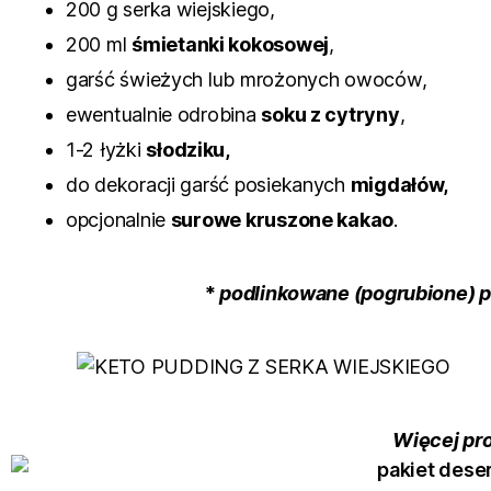
200 g serka wiejskiego,
200 ml
śmietanki kokosowej
,
garść świeżych lub mrożonych owoców,
ewentualnie odrobina
soku z cytryny
,
1-2 łyżki
słodziku,
do dekoracji garść posiekanych
migdałów,
opcjonalnie
surowe kruszone kakao
.
*
podlinkowane (pogrubione) 
Więcej pr