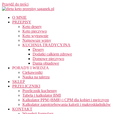
Przejdź do treści
O MNIE
PRZEPISY
Keto desery
Keto pieczywo
Keto wytrawnie
Najnowsze wpisy
KUCHNIA TRADYCYJNA
Desery
Dodatki całkiem zdrowe
Domowe pieczywo
Dania obiadowe
PORADY I WIEDZA
Ciekawostki
Nauka na talerzu
SKLEP
PRZELICZNIKI
Przelicznik kuchenny
Tabela i kalkulator BMI
Kalkulator PPM (BMR) i CPM dla kobiet i mężczyzn
Kalkulator zapotrzebowania kalorii i makroskładników
KONTAKT
Wypełnij formularz