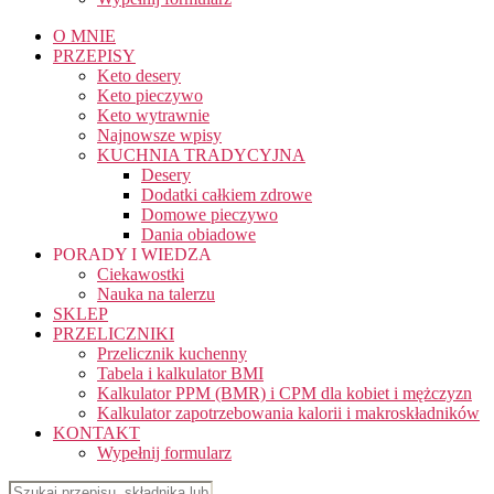
O MNIE
PRZEPISY
Keto desery
Keto pieczywo
Keto wytrawnie
Najnowsze wpisy
KUCHNIA TRADYCYJNA
Desery
Dodatki całkiem zdrowe
Domowe pieczywo
Dania obiadowe
PORADY I WIEDZA
Ciekawostki
Nauka na talerzu
SKLEP
PRZELICZNIKI
Przelicznik kuchenny
Tabela i kalkulator BMI
Kalkulator PPM (BMR) i CPM dla kobiet i mężczyzn
Kalkulator zapotrzebowania kalorii i makroskładników
KONTAKT
Wypełnij formularz