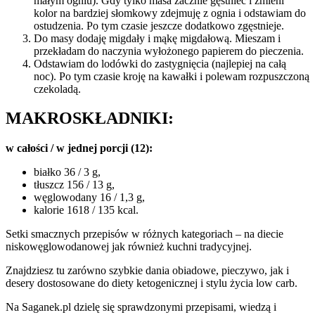
małym ogniu). Gdy tylko masa zacznie gęstnieć i zmieni
kolor na bardziej słomkowy zdejmuję z ognia i odstawiam do
ostudzenia. Po tym czasie jeszcze dodatkowo zgęstnieje.
Do masy dodaję migdały i mąkę migdałową. Mieszam i
przekładam do naczynia wyłożonego papierem do pieczenia.
Odstawiam do lodówki do zastygnięcia (najlepiej na całą
noc). Po tym czasie kroję na kawałki i polewam rozpuszczoną
czekoladą.
MAKROSKŁADNIKI:
w całości / w jednej porcji (12):
białko 36 / 3 g,
tłuszcz 156 / 13 g,
węglowodany 16 / 1,3 g,
kalorie 1618 / 135 kcal.
Setki smacznych przepisów w różnych kategoriach – na diecie
niskowęglowodanowej jak również kuchni tradycyjnej.
Znajdziesz tu zarówno szybkie dania obiadowe, pieczywo, jak i
desery dostosowane do diety ketogenicznej i stylu życia low carb.
Na Saganek.pl dzielę się sprawdzonymi przepisami, wiedzą i