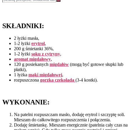
SKŁADNIKI:
2 łyżki masła,
1-2 łyżki
erytrol
,
200 g śmietanki 36%,
1-2 łyżki
soku z cytryny
,
aromat migdałowy
,
120 g posiekanych
migdałów
(mogą być gotowe słupki lub
płatki),
1 łyżka
mąki migdałowej
,
rozpuszczona
gorzka czekolada
(3-4 kostki).
WYKONANIE:
Na patelni rozpuszczam masło, dodaję erytrol i szczyptę soli.
Mieszam do całkowitego rozpuszczenia i połączenia.
Dodaję śmietankę. Mieszam energicznie (patelnia cały czas na