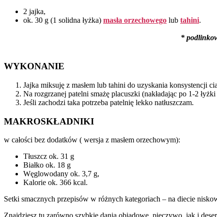
2 jajka,
ok. 30 g (1 solidna łyżka)
masła orzechowego
lub
tahini
.
* podlinko
WYKONANIE
Jajka miksuję z masłem lub tahini do uzyskania konsystencji ci
Na rozgrzanej patelni smażę placuszki (nakładając po 1-2 łyżki c
Jeśli zachodzi taka potrzeba patelnię lekko natłuszczam.
MAKROSKŁADNIKI
w całości bez dodatków ( wersja z masłem orzechowym):
Tłuszcz ok. 31 g
Białko ok. 18 g
Węglowodany ok. 3,7 g,
Kalorie ok. 366 kcal.
Setki smacznych przepisów w różnych kategoriach – na diecie nisko
Znajdziesz tu zarówno szybkie dania obiadowe, pieczywo, jak i deser