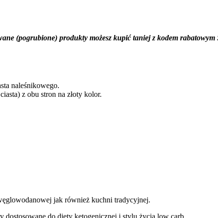
wane (pogrubione) produkty możesz kupić taniej z kodem rabato
asta naleśnikowego.
iasta) z obu stron na złoty kolor.
węglowodanowej jak również kuchni tradycyjnej.
y dostosowane do diety ketogenicznej i stylu życia low carb.