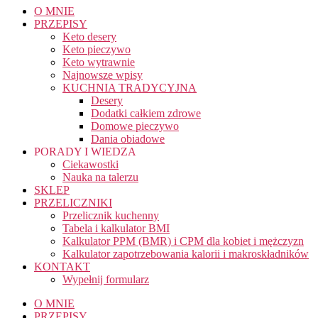
O MNIE
PRZEPISY
Keto desery
Keto pieczywo
Keto wytrawnie
Najnowsze wpisy
KUCHNIA TRADYCYJNA
Desery
Dodatki całkiem zdrowe
Domowe pieczywo
Dania obiadowe
PORADY I WIEDZA
Ciekawostki
Nauka na talerzu
SKLEP
PRZELICZNIKI
Przelicznik kuchenny
Tabela i kalkulator BMI
Kalkulator PPM (BMR) i CPM dla kobiet i mężczyzn
Kalkulator zapotrzebowania kalorii i makroskładników
KONTAKT
Wypełnij formularz
O MNIE
PRZEPISY