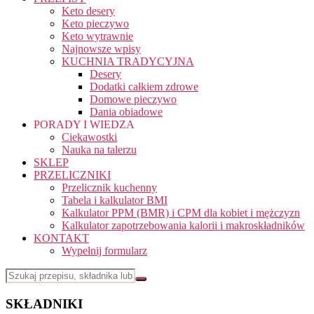
Keto desery
Keto pieczywo
Keto wytrawnie
Najnowsze wpisy
KUCHNIA TRADYCYJNA
Desery
Dodatki całkiem zdrowe
Domowe pieczywo
Dania obiadowe
PORADY I WIEDZA
Ciekawostki
Nauka na talerzu
SKLEP
PRZELICZNIKI
Przelicznik kuchenny
Tabela i kalkulator BMI
Kalkulator PPM (BMR) i CPM dla kobiet i mężczyzn
Kalkulator zapotrzebowania kalorii i makroskładników
KONTAKT
Wypełnij formularz
SKŁADNIKI