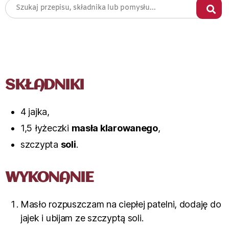
SKŁADNIKI
4 jajka,
1,5 łyżeczki
masła klarowanego
,
szczypta
soli
.
WYKONANIE
Masło rozpuszczam na ciepłej patelni, dodaję do
jajek i ubijam ze szczyptą soli.