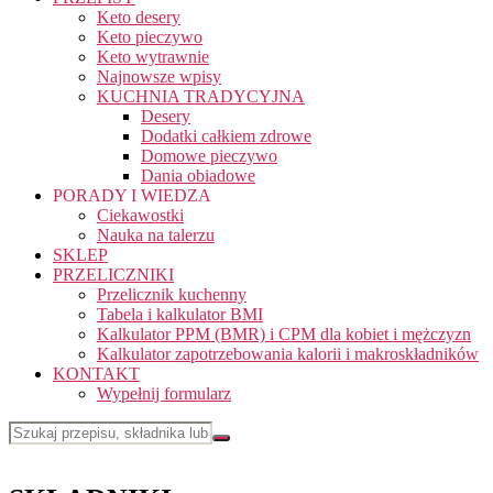
Keto desery
Keto pieczywo
Keto wytrawnie
Najnowsze wpisy
KUCHNIA TRADYCYJNA
Desery
Dodatki całkiem zdrowe
Domowe pieczywo
Dania obiadowe
PORADY I WIEDZA
Ciekawostki
Nauka na talerzu
SKLEP
PRZELICZNIKI
Przelicznik kuchenny
Tabela i kalkulator BMI
Kalkulator PPM (BMR) i CPM dla kobiet i mężczyzn
Kalkulator zapotrzebowania kalorii i makroskładników
KONTAKT
Wypełnij formularz