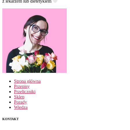
z lekarzem lub dietetykiem
Strona główna
Przepisy
Przeliczniki
Sklep
Porady
Wiedza
KONTAKT