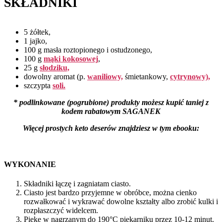
SKŁADNIKI
5 żółtek,
1 jajko,
100 g masła roztopionego i ostudzonego,
100 g
mąki kokosowej
,
25 g
słodziku,
dowolny aromat (p.
waniliowy,
śmietankowy,
cytrynowy),
szczypta
soli.
*
podlinkowane (pogrubione) produkty możesz kupić taniej z
kodem rabatowym SAGANEK
Więcej prostych keto deserów znajdziesz w tym ebooku:
WYKONANIE
Składniki łączę i zagniatam ciasto.
Ciasto jest bardzo przyjemne w obróbce, można cienko
rozwałkować i wykrawać dowolne kształty albo zrobić kulki i
rozpłaszczyć widelcem.
Piekę w nagrzanym do 190°C piekarniku przez 10-12 minut.