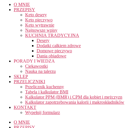
O MNIE
PRZEPISY
Keto desery
Keto pieczywo
Keto wytrawnie
Najnowsze wpisy
KUCHNIA TRADYCYJNA
Desery
Dodatki całkiem zdrowe
Domowe pieczywo
Dania obiadowe
PORADY I WIEDZA
Ciekawostki
Nauka na talerzu
SKLEP
PRZELICZNIKI
Przelicznik kuchenny
Tabela i kalkulator BMI
Kalkulator PPM (BMR) i CPM dla kobiet i mężczyzn
Kalkulator zapotrzebowania kalorii i makroskładników
KONTAKT
Wypełnij formularz
O MNIE
PRZEPISY