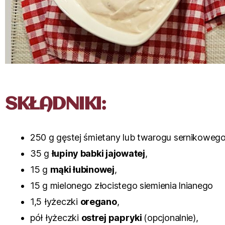
SKŁADNIKI:
250 g gęstej śmietany lub twarogu sernikowego
35 g
łupiny babki jajowatej
,
15 g
mąki łubinowej
,
15 g mielonego złocistego siemienia lnianego
1,5 łyżeczki
oregano
,
pół łyżeczki
ostrej papryki
(opcjonalnie),