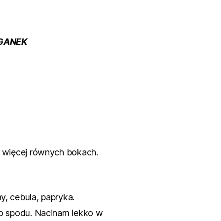
AGANEK
j więcej równych bokach.
y, cebula, papryka.
do spodu. Nacinam lekko w