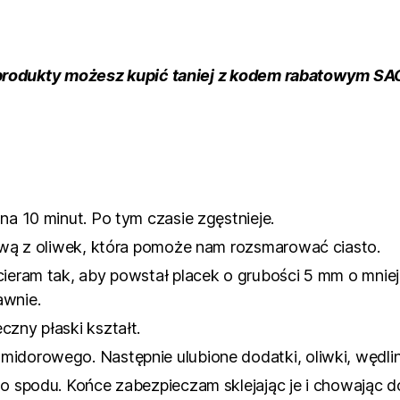
produkty możesz kupić taniej z kodem rabatowym S
na 10 minut. Po tym czasie zgęstnieje.
oliwą z oliwek, która pomoże nam rozsmarować ciasto.
cieram tak, aby powstał placek o grubości 5 mm o mnie
awnie.
czny płaski kształt.
idorowego. Następnie ulubione dodatki, oliwki, wędlin
do spodu. Końce zabezpieczam sklejając je i chowając 