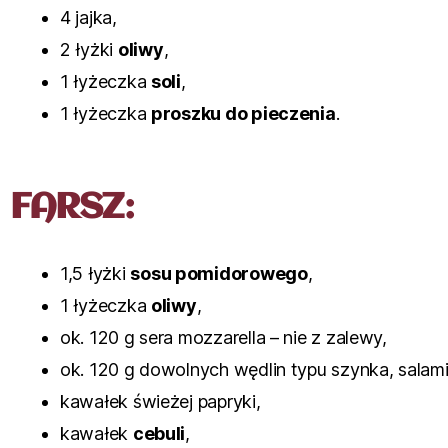
4 jajka,
2 łyżki
oliwy
,
1 łyżeczka
soli
,
1 łyżeczka
proszku do pieczenia
.
FARSZ:
1,5 łyżki
sosu pomidorowego
,
1 łyżeczka
oliwy
,
ok. 120 g sera mozzarella – nie z zalewy,
ok. 120 g dowolnych wędlin typu szynka, salami,
kawałek świeżej papryki,
kawałek
cebuli
,