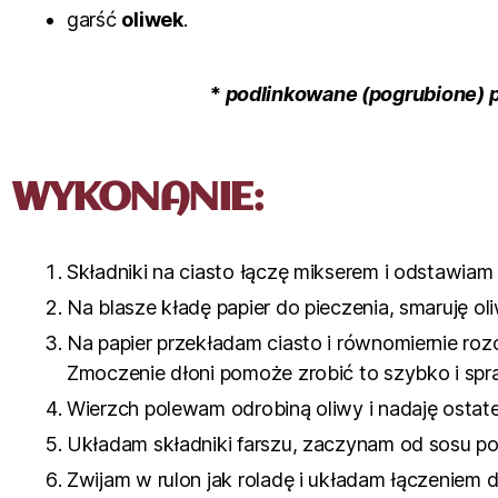
garść
oliwek
.
*
podlinkowane (pogrubione) 
WYKONANIE:
Składniki na ciasto łączę mikserem i odstawiam 
Na blasze kładę papier do pieczenia, smaruję 
Na papier przekładam ciasto i równomiernie roz
Zmoczenie dłoni pomoże zrobić to szybko i spr
Wierzch polewam odrobiną oliwy i nadaję ostate
Układam składniki farszu, zaczynam od sosu pom
Zwijam w rulon jak roladę i układam łączeniem 